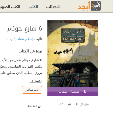
الأبجديّات
الكتب
الكتب الصوت
6 شارع جوثام
تأليف
إسلام عماد
(تأليف)
نبذة عن الكتاب
6 شارع جوثام عمل من الأدب ا
تكسر القوالب التقليدية، وتحوّ
يروي البطل، الذي يطلق على 
التصنيف
أدب ساخر
تحميل الكتاب
اشترك الآن
شارك
عن الطبعة
Link
Twitter
Facebook