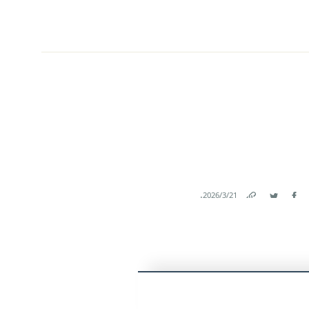
.
21‏/3‏/2026
Link
Twitter
Facebook