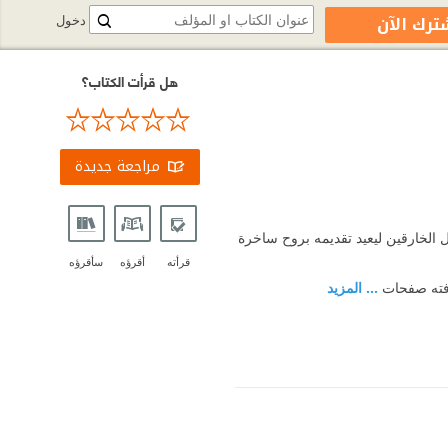
ترك الآن
دخول
هل قرأت الكتاب؟
مراجعة جديدة
ال الخارقين ليعيد تقديمه بروح ساخرة
قرأته
أقرؤه
سأقرؤه
رفته صفحات
... المزيد