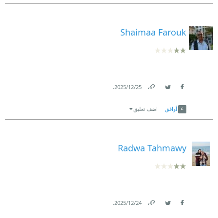
Shaimaa Farouk
.
25‏/12‏/2025
Link
Twitter
Facebook
أوافق
اضف تعليق
Radwa Tahmawy
.
24‏/12‏/2025
Link
Twitter
Facebook