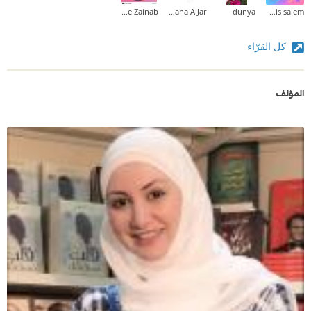
Hamie Zainab
Maha AlJar
dunya
lamis salem
كل القرّاء
المؤلف