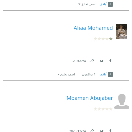
أوافق
اضف تعليق
Aliaa Mohamed
.
4‏/2‏/2026
Link
Twitter
Facebook
أوافق
1
يوافقون
اضف تعليق
Moamen Abujaber
.
24‏/12‏/2025