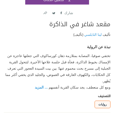
اشتر
شارك
Link
Twitter
Facebook
مقعد شاغر في الذاكرة
تأليف
لينا النابلسي
(تأليف)
نبذة عن الرواية
تختفي صوفيا، المصابة بمتلازمة ذهان كورساكوف التي جعلتها عاجزة عن
الإمساك بخيوط الذاكرة، فجأة قبل جلسة علاجها الأخيرة. لتتحول القرية
الجبلية إلى مسرح بحث محموم عنها؛ بين بيت السيدة العجوز التي تعرف
كل الحكايات، والكهوف الغارقة في الغموض، والجليد الذي يخفي أكثر مما
يُظهر.
ومع كل منعطف، يجد سكان القرية أنفسهم
... المزيد
التصنيف
روايات