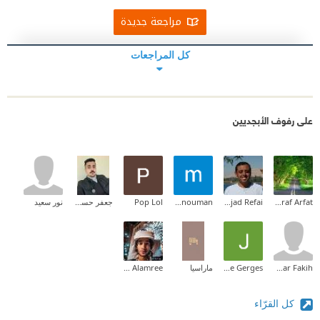
مراجعة جديدة
كل المراجعات
على رفوف الأبجديين
Ashraf Arfat
Amjad Refai
menna nouman
Pop Lol
جعفر حسام عودة داخل
نور سعيد
Kawthar Fakih
Josephine Gerges
ماراسيا
Tawfik Hassan Alamree
كل القرّاء