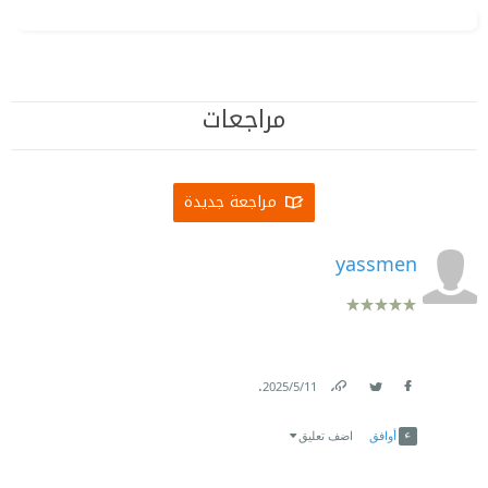
مراجعات
مراجعة جديدة
yassmen
.
11‏/5‏/2025
Link
Twitter
Facebook
أوافق
اضف تعليق