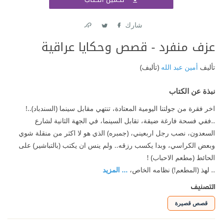
اشتر
شارك
Link
Twitter
Facebook
عزف منفرد - قصص وحكايا عراقية
تأليف
أمين عبد الله
(تأليف)
نبذة عن الكتاب
اخر فقرة من جولتنا اليومية المعتادة، تنتهي مقابل سينما (السندباد)..!
..ففي فسحة فارغة ضيقة، تقابل السينما، في الجهة الثانية لشارع
السعدون، نصب رجل اربعيني، (جمبره) الذي هو لا اكثر من منقلة شوي
وبعض الكراسي، وبدا يكسب رزقه.. ولم ينس ان يكتب (بالتباشير) على
الحائط (مطعم الاحباب) !
.. لهذ (المطعم!) نظامه الخاص،
... المزيد
التصنيف
قصص قصيرة