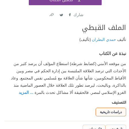
اشتر
شارك
Link
Twitter
Facebook
الملف القبطي
تأليف
حمدي البطران
(تأليف)
نبذة عن الكتاب
من موقعه الأمني (كضابط شرطة) استطاع المؤلف أن يرصد كثير من
الأحداث التي ترصد العلاقة الملتبسة بين إدارة الحكم في مصر وبين
الأقباط المحكومين، شأنها شأن العلاقة مع مُسلمي نفس المجتمع. وعاد
بالذاكرة، وبالبحث، ليرصد تطور تلك العلاقة خلال العصور الماضية منذ
الغزو الإسلامي لمصر. فالحقيقة ألا مشاكل تحدث بالمرة
... المزيد
التصنيف
دراسات تاريخية
تاريخ مصر
فكر سياسي