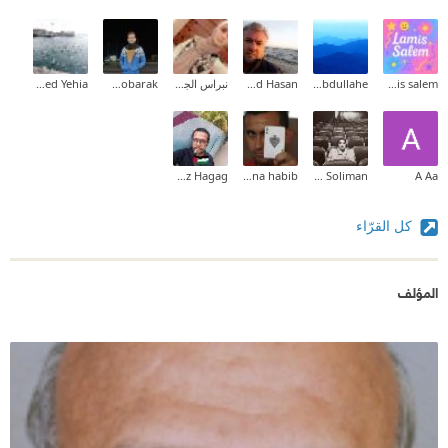
lamis salem
Ibrahim Saber Abdullahe
Ahmad Hasan
نبراس الجيلاني
Mena Mobarak
Mohamed Yehia
Moataz Hagag
mina habib
Mostafa Soliman
A Aa
كل القرّاء
المؤلف