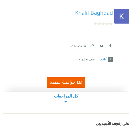
Khalil Baghdad
.
14‏/5‏/2025
Link
Twitter
Facebook
أوافق
اضف تعليق
مراجعة جديدة
كل المراجعات
على رفوف الأبجديين