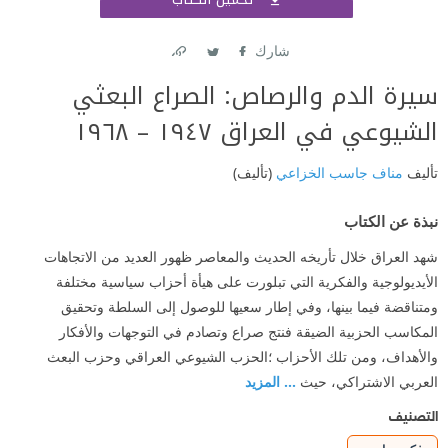
اشتر
شارك
Link
Twitter
Facebook
سيرة الدم والرصاص: الصراع البعثي
الشيوعي في العراق ١٩٤٧ – ١٩٦٨
تأليف
مناف جاسب الخزاعي
(تأليف)
نبذة عن الكتاب
شهد العراق خلال تأريخه الحديث والمعاصر ظهور العديد من الاتجاهات
الأيديولوجية والفكرية التي تبلورت على هيأة أحزاب سياسية مختلفة
ومتناقضة فيما بينها، وفي إطار سعيها للوصول إلى السلطة وتحقيق
المكاسب الحزبية الضيقة فنتج صراع وتصادم في التوجهات والأفكار
والأهداف، ومن تلك الأحزاب ؛الحزب الشيوعي العراقي وحزب البعث
العربي الاشتراكي، حيث
... المزيد
التصنيف