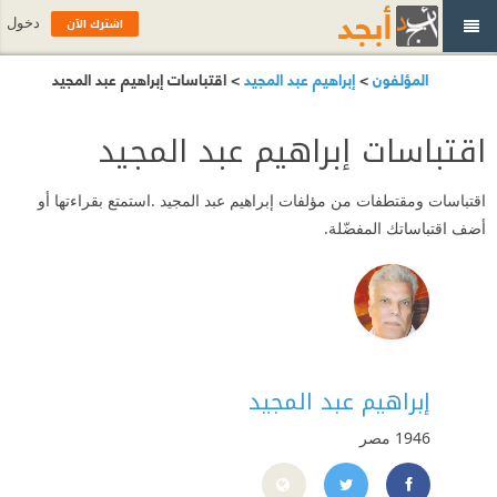
اشترك الآن
دخول
المؤلفون
>
إبراهيم عبد المجيد
> اقتباسات إبراهيم عبد المجيد
اقتباسات إبراهيم عبد المجيد
اقتباسات ومقتطفات من مؤلفات إبراهيم عبد المجيد .استمتع بقراءتها أو
أضف اقتباساتك المفضّلة.
إبراهيم عبد المجيد
1946
مصر
9%85%D8%AC%D9%8A%D8%AF/231241866913235
https://twitter.com/ibmeguid