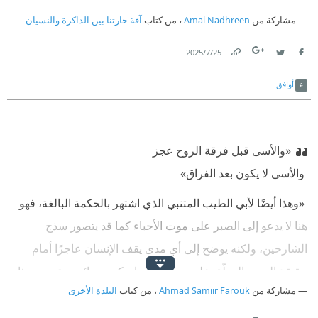
مشاركة من
Amal Nadhreen
، من كتاب
آفة حارتنا بين الذاكرة والنسيان
25‏/7‏/2025
Link
Twitter
Facebook
أوافق
«والأسى قبل فرقة الروح عجز
‫ والأسى لا يكون بعد الفراق»
‫ «وهذا أيضًا لأبي الطيب المتنبي الذي اشتهر بالحكمة البالغة، فهو
هنا لا يدعو إلى الصبر على موت الأحباء كما قد يتصور سذج
الشارحين، ولكنه يوضح إلى أي مدى يقف الإنسان عاجزًا أمام
حقيقة الموت المعلّق على رءوس العباد. كم هو بائس وتعيس هذا
مشاركة من
Ahmad Samiir Farouk
، من كتاب
البلدة الأخرى
الإنسان الذي لا يستطيع أن يواجه حقيقة الموت إلّا بالصمت».