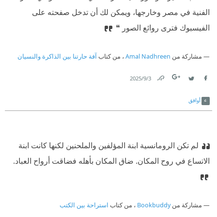
الفنية في مصر وخارجها، ويمكن لك أن تدخل صفحته على
الفيسبوك فترى روائع الصور ❝
مشاركة من
Amal Nadhreen
، من كتاب
آفة حارتنا بين الذاكرة والنسيان
3‏/9‏/2025
Link
Twitter
Facebook
أوافق
لم تكن الرومانسية ابنة المؤلفين والملحنين لكنها كانت ابنة
الاتساع في روح المكان. ضاق المكان بأهله فضاقت أرواح العباد.
مشاركة من
Bookbuddy
، من كتاب
استراحة بين الكتب