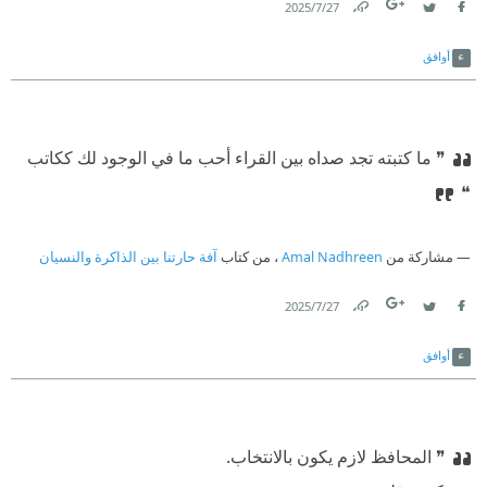
27‏/7‏/2025
Link
Twitter
Facebook
أوافق
❞ ما كتبته تجد صداه بين القراء أحب ما في الوجود لك ككاتب
❝
مشاركة من
Amal Nadhreen
، من كتاب
آفة حارتنا بين الذاكرة والنسيان
27‏/7‏/2025
Link
Twitter
Facebook
أوافق
❞ المحافظ لازم يكون بالانتخاب.