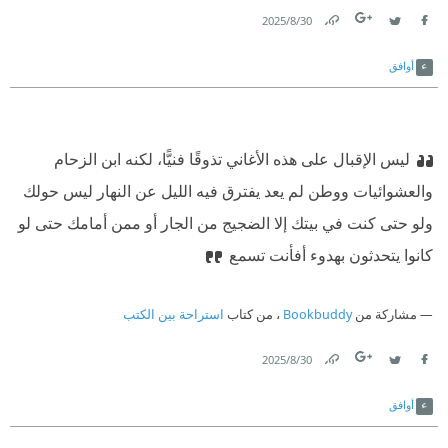
30‏/8‏/2025
Link
Twitter
Facebook
أوافق
ليس الإقبال على هذه الأغاني تذوقًا فنيًّا، لكنه ابن الزحام
والعشوائيات ووطن لم يعد يفترق فيه الليل عن النهار ليس حولك
ولو حتى كنت في بيتك إلا الضجيج من الجار أو ممن أمامك حتى لو
كانوا يتحدثون بهدوء أفأنت تسمع
مشاركة من
Bookbuddy
، من كتاب
استراحة بين الكتب
30‏/8‏/2025
Link
Twitter
Facebook
أوافق