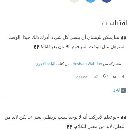
اقتباسات
هنا يمكن للإنسان أن ينسى كل شيء. أدرك ذلك جيدًا. الوقت
المترهل مثل الوقت المزحوم. الاثنان يغرقانك!
مشاركة من
Hesham Wahdan
، من كتاب
البلدة الأخرى
11‏/5‏/2026
Link
Twitter
Facebook
أوافق
«لو تعلم لأدركت أنه لا يوجد سبب يربطني بشيء.. لكن لابد من
التعلل. لابد من معنى للكلام.