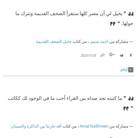
❞ يخيل لي أن مصر كلها ستقرأ الصحف القديمة وتترك ما
حولها. ❝
مشاركة من
احمد سمير
، من كتاب
حامل الصحف القديمة
29‏/7‏/2025
Link
Twitter
Facebook
أوافق
❞ ما كتبته تجد صداه بين القراء أحب ما في الوجود لك ككاتب
❝
مشاركة من
Amal Nadhreen
، من كتاب
آفة حارتنا بين الذاكرة والنسيان