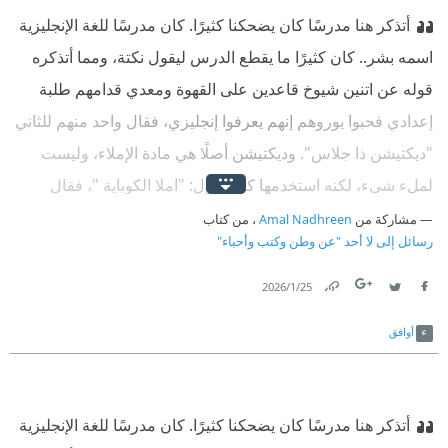
أتذكر هنا مدرسًا كان يضحكنا كثيرًا. كان مدرسًا للغة الإنجليزية
اسمه بشر.. كان كثيرًا ما يقطع الدرس ليقول نكتة، ومما أتذكره
قوله عن اتنين شيوخ قاعدين على القهوة ومعدي قدامهم طلبة
إعدادي فحبوا يوروهم إنهم يعرفوا إنجليزي، فقال واحد منهم للثاني
"ديكتيشن ذا جلاس". وديكتيشن أصلًا هي مادة الإملاء، وليست
لملء شيء، لكنه استخدمها كأنه يقول: "املا الكوباية "، فقال
الثاني: كومبوزيشن جود. وكومبوزيشن هي مادة الإنشاء، فكأنه
مشاركة من
Amal Nadhreen
، من كتاب
رسائل إلى لا أحد "عن وطن وكتب وأحباء"
يقول: "إن شاء الله".
25‏/1‏/2026
Link
Twitter
Facebook
أوافق
أتذكر هنا مدرسًا كان يضحكنا كثيرًا. كان مدرسًا للغة الإنجليزية