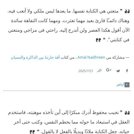
❞ متعتي هي الكتابة نفسها. ما بعدها ليس ملكي ولا أتعب فيه.
وهناك دائمـًا قارئ بعيد مهما تعثرت. ومهما كانت التفاهة سائدة
الآن أقول هكذا العصر ولن أندرج إليه. راحتي في مزاجي ومتعتي
في كتابتي". ❝
مشاركة من
Amal Nadhreen
، من كتاب
آفة حارتنا بين الذاكرة والنسيان
21‏/7‏/2025
Link
Twitter
Facebook
أوافق
❞ نجيب محفوظ أدرك مبكرًا إلى أين تأخذه موهبته، فاستخدم
العقل في استبعاد ما حوله مما يحطم النفس، وكتب حتى آخر
حياته. جعل الكتابة ملاذًا وبديلًا بالفعل لا بالقول. ❝