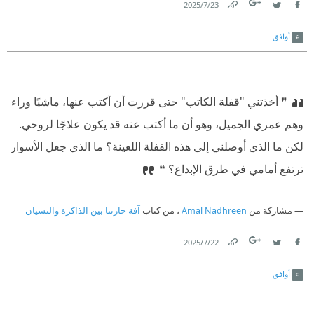
23‏/7‏/2025
Link
Twitter
Facebook
أوافق
❞ أخذتني "قفلة الكاتب" حتى قررت أن أكتب عنها، ماشيًا وراء
وهم عمري الجميل، وهو أن ما أكتب عنه قد يكون علاجًا لروحي.
لكن ما الذي أوصلني إلى هذه القفلة اللعينة؟ ما الذي جعل الأسوار
ترتفع أمامي في طرق الإبداع؟ ❝
مشاركة من
Amal Nadhreen
، من كتاب
آفة حارتنا بين الذاكرة والنسيان
22‏/7‏/2025
Link
Twitter
Facebook
أوافق