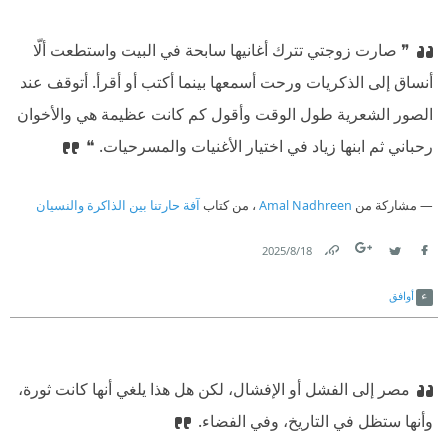
❞ صارت زوجتي تترك أغانيها سابحة في البيت واستطعت ألّا
أنساق إلى الذكريات ورحت أسمعها بينما أكتب أو أقرأ. أتوقف عند
الصور الشعرية طول الوقت وأقول كم كانت عظيمة هي والأخوان
رحباني ثم ابنها زياد في اختيار الأغنيات والمسرحيات. ❝
مشاركة من
Amal Nadhreen
، من كتاب
آفة حارتنا بين الذاكرة والنسيان
18‏/8‏/2025
Link
Twitter
Facebook
أوافق
مصر إلى الفشل أو الإفشال، لكن هل هذا يلغي أنها كانت ثورة،
وأنها ستظل في التاريخ، وفي الفضاء.