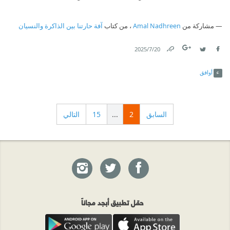
مشاركة من
Amal Nadhreen
، من كتاب
آفة حارتنا بين الذاكرة والنسيان
20‏/7‏/2025
Link
Twitter
Facebook
أوافق
السابق
2
...
15
التالي
حمّل تطبيق أبجد مجاناً