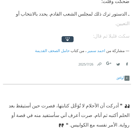
⁠‫ضحكت وقلت:
⁠‫ـ الدستور ترك ذلك لمجلس الشعب القادم. يحدد بالانتخاب أو
التعيين.
⁠‫سكتَ قليلا ثم قال:
⁠‫ـ ومجلس الشعب كمان لازم يكون بالانتخاب!
مشاركة من
احمد سمير
، من كتاب
حامل الصحف القديمة
⁠‫نظرت إليه مندهشا أكتم ضحكي فقال:
26‏/7‏/2025
Link
Twitter
Facebook
⁠‫ـ السحلب برد. أنا ماشي. اعتبرني مجنونًا اليوم». ❝
أوافق
❞ أدركت أن الأحلام لا تُؤجَّل كتابتها، فصرت حين أستيقظ بعد
الحلم أكتبه ثم أنام. صرت أعرف أني سأستفيد منه في قصة أو
رواية. الأمر نفسه مع الكوابيس. ❝