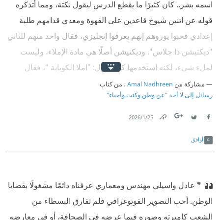
اسمه بشر.. كان كثيرًا ما يقطع الدرس ليقول نكتة، ومما أتذكره
قوله عن اتنين شيوخ قاعدين على القهوة ومعدي قدامهم طلبة
إعدادي فحبوا يوروهم إنهم يعرفوا إنجليزي، فقال واحد منهم للثاني
"ديكتيشن ذا جلاس". وديكتيشن أصلًا هي مادة الإملاء، وليست
لملء شيء، لكنه استخدمها كأنه يقول: "املا الكوباية "، فقال
الثاني: كومبوزيشن جود. وكومبوزيشن هي مادة الإنشاء، فكأنه
مشاركة من
Amal Nadhreen
، من كتاب
رسائل إلى لا أحد "عن وطن وكتب وأحباء"
يقول: "إن شاء الله".
25‏/1‏/2026
Link
Twitter
Facebook
أوافق
❞ عادل واسيلي مهندس ومعماري عرفناه دائمًا مشغولًا بقضايا
الوطن. أحب التصوير الفوتوغرافي فلم تفارق البسطاء من
الشعب كاميرته وصوره فيما عرضه في الصحافة، أو في معارضه