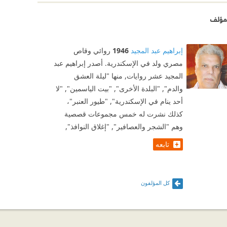
مؤلف
إبراهيم عبد المجيد
1946
روائي وقاص
مصري ولد في الإسكندرية. أصدر إبراهيم عبد
المجيد عشر روايات, منها "ليلة العشق
والدم", "البلدة الأخرى", "بيت الياسمين", "لا
أحد ينام في الإسكندرية", "طيور العنبر"،
كذلك نشرت له خمس مجموعات قصصية
وهم "الشجر والعصافير", "إغلاق النوافذ",
تابعه
كل المؤلفون