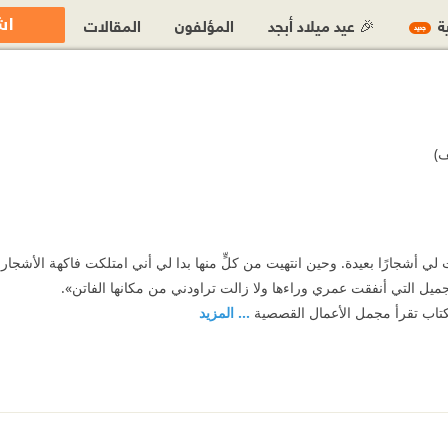
اش
ية
🎉 عيد ميلاد أبجد
المؤلفون
المقالات
جديد
ف)
أشجارًا بعيدة. وحين انتهيت من كلٍّ منها بدا لي أني امتلكت فاكهة الأشجار. ثم
ميل التي أنفقت عمري وراءها ولا زالت تراودني من مكانها الفاتن».
الكتاب تقرأ مجمل الأعمال القصصية
... المزيد