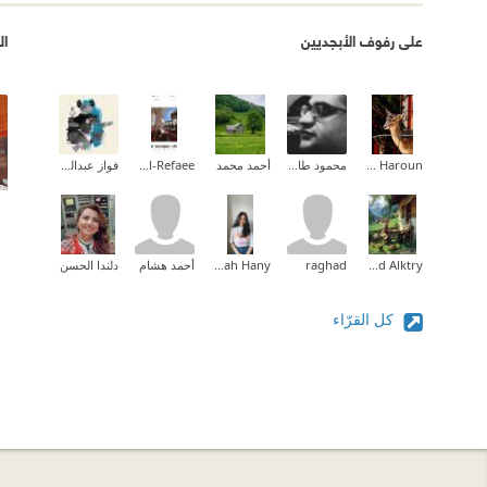
على رفوف الأبجديين
ال
Amal Idris Haroun
محمود طارق إبراهيم
أحمد محمد
Fatma Al-Refaee
فواز عبدالمحسن
Ahmed Alktry
raghad
Sarah Hany
أحمد هشام
دلندا الحسن
كل القرّاء