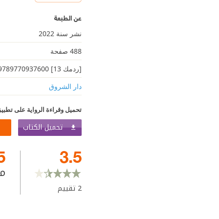
عن الطبعة
نشر سنة 2022
488 صفحة
[ردمك 13] 9789770937600
دار الشروق
تحميل وقراءة الرواية على تطبيق
تحميل الكتاب
5
3.5
م
2
تقييم