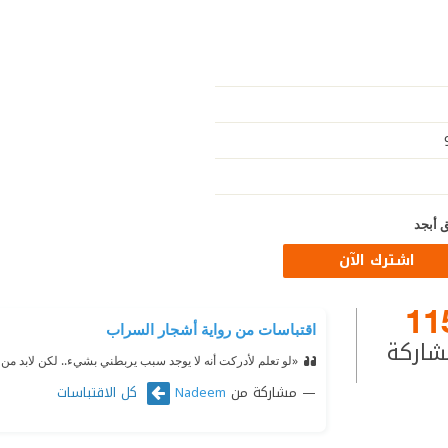
 أبجد
اشترك الآن
11
اقتباسات من رواية أشجار السراب
شاركة
«لو تعلم لأدركت أنه لا يوجد سبب يربطني بشيء.. لكن لابد من ا
مشاركة من
كل الاقتباسات
Nadeem