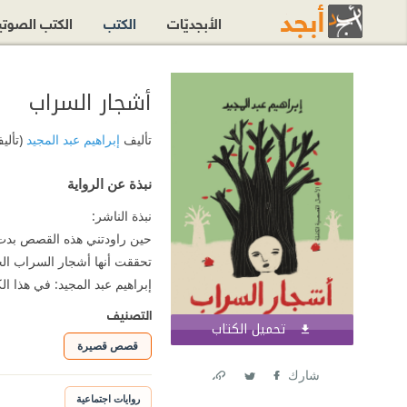
الأبجديّات
الكتب
الكتب الصوت
أشجار السراب
تأليف
إبراهيم عبد المجيد
(تألي
نبذة عن الرواية
نبذة الناشر:
حين راودتني هذه القصص بدت لي 
تحققت أنها أشجار السراب الج
إبراهيم عبد المجيد: في هذا 
التصنيف
تحميل الكتاب
اشترك الآن
قصص قصيرة
شارك
Link
Twitter
Facebook
روايات اجتماعية