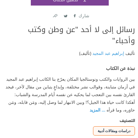
اشتر
شارك
Link
Twitter
Facebook
رسائل إلى لا أحد "عن وطن وكتب
وأحباء"
تأليف
إبراهيم عبد المجيد
(تأليف)
نبذة عن الكتاب
بين الروايات والكتب ونوستالجيا المكان يعرّج بنا الكاتب إبراهيم عبد المجيد
في أزمان متباينة، وقوالب نشر مختلفة، وإبداعٍ يتباين من مقال لآخر، فيجد
القارئ نفسه بين التعجب لما يحكيه عن نفسه أيام المدرسة والشباب:
أهكذا كانت حياة هذا الجيل؟! وبين الانبهار لما وصل إليه، ومَن قابله، ومَن
حاوَره، وما قرأه
... المزيد
التصنيف
دراسات ومقالات أدبية