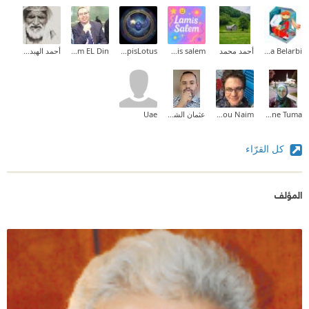
Halima Belarbi
أحمد محمد
lamis salem
LapisLotus
Ahmed Essam EL Din
أحمد الهبداني خواطر وأسمار 📚🌙
Nadia Yassine Tuma
Carina Samir Abou Naim
عثمان الشيخ خضر النور
Uae
كل القرّاء
المؤلف