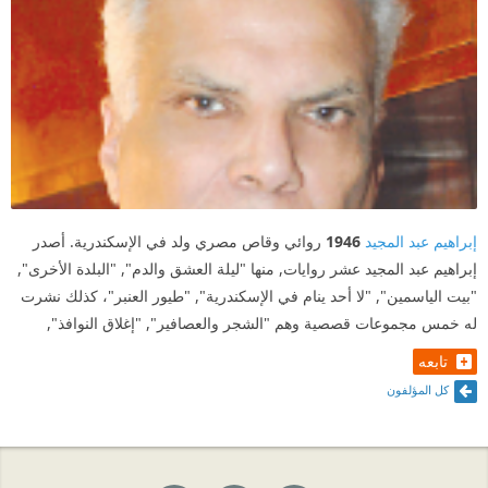
إبراهيم عبد المجيد
1946
روائي وقاص مصري ولد في الإسكندرية. أصدر
إبراهيم عبد المجيد عشر روايات, منها "ليلة العشق والدم", "البلدة الأخرى",
"بيت الياسمين", "لا أحد ينام في الإسكندرية", "طيور العنبر"، كذلك نشرت
له خمس مجموعات قصصية وهم "الشجر والعصافير", "إغلاق النوافذ",
تابعه
كل المؤلفون