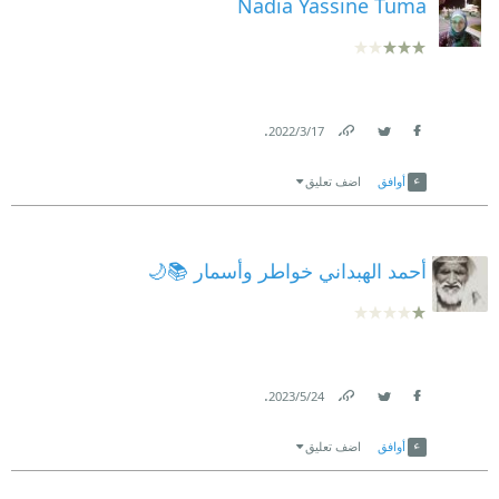
Nadia Yassine Tuma
.
17‏/3‏/2022
Link
Twitter
Facebook
أوافق
اضف تعليق
أحمد الهبداني خواطر وأسمار 📚🌙
.
24‏/5‏/2023
Link
Twitter
Facebook
أوافق
اضف تعليق