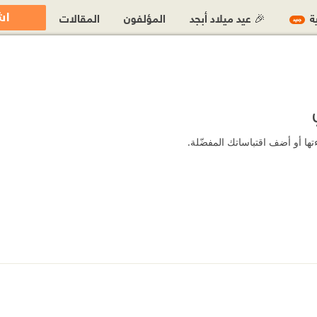
اش
ية
🎉 عيد ميلاد أبجد
المؤلفون
المقالات
جديد
ا أو أضف اقتباساتك المفضّلة.
1-%D8%AF%D9%88%D8%B3%D8%AA%D9%88%D9%8A%D9%81%D8%B3
htt