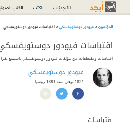
الأبجديّات
الكتب
الكتب الصوت
المؤلفون
>
فيودور دوستويفسكي
> اقتباسات فيودور دوستويفسكي
اقتباسات فيودور دوستويفسكي
اقتباسات ومقتطفات من مؤلفات فيودور دوستويفسكي .استمتع بقراءته
فيودور دوستويفسكي
1821 توفي سنة 1881
روسيا
%D9%83%D9%8A/100864843428617
ps://twitter.com/dostoevsky_f
اقتباسات