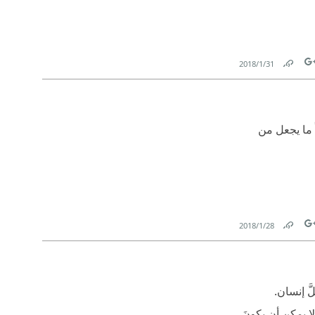
31‏/1‏/2018
Link
Tw
 ما يجعل من
28‏/1‏/2018
Link
Tw
َّ إنسان.
لا يمكن أن يكونَ