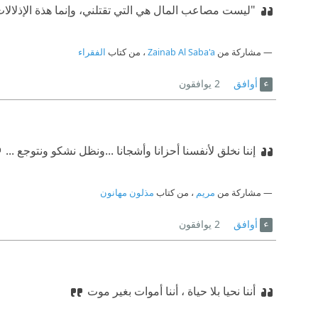
"ليست مصاعب المال هي التي تقتلني، وإنما هذة الإذلال
مشاركة من
Zainab Al Saba'a
، من كتاب
الفقراء
أوافق
2
يوافقون
إننا نخلق لأنفسنا أحزانا وأشجانا ...ونظل نشكو ونتوجع ...
مشاركة من
مريم
، من كتاب
مذلون مهانون
أوافق
2
يوافقون
أننا نحيا بلا حياة ، أننا أموات بغير موت