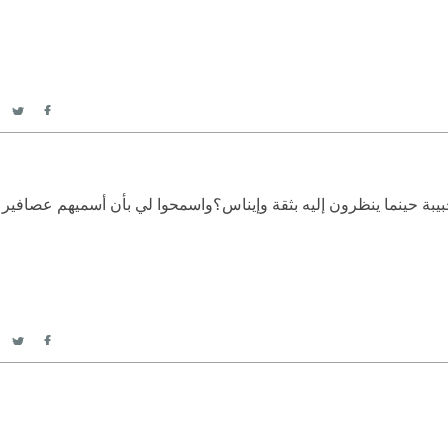
itter
acebook
بة حينما ينظرون إليه بثقة وإيناس؟
واسمحوا لي بأن أسميهم عصافير ل
itter
acebook