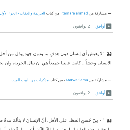
مشاركة من
tamara ahmad
، من كتاب
الجريمة والعقاب - الجزء الأول
أوافق
2
يوافقون
"لا يعيش أي إنسان دون هدفٍ ما ودون جهد يبذل من أجل ا
الانسان وحشاً... كانت غايتنا جميعاً هي ان ننال الحرية، وان
مشاركة من
Marwa Sama
، من كتاب
مذكرات من البيت الميت
أوافق
2
يوافقون
" - مِنْ حُسنِ الحظ، على الأقل، أنَّ الإنسانَ لا يتألمُ مدةً طو
ولتحقيقِ هذهِ الغاية إنما اخترعوا تلكَ الآلة، أعني المِقْصَلة. 