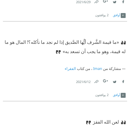
29‏/6‏/2021
Link
Twitter
Facebook
أوافق
2
يوافقون
«ما قيمة الشَّرف أيُّها الصَّديق إذا لم نجد ما نأكله؟! المال هو ما
له قيمة، وهو ما يجب أن تسعد به»
مشاركة من
Iman
، من كتاب
الفقراء
12‏/6‏/2021
Link
Twitter
Facebook
أوافق
2
يوافقون
لعن الله الفقرَ