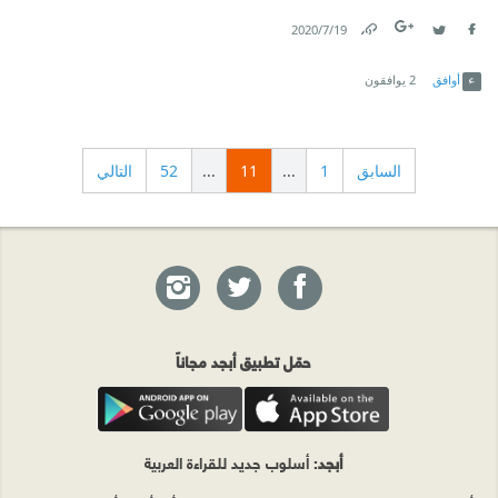
19‏/7‏/2020
Link
Twitter
Facebook
أوافق
2
يوافقون
السابق
1
...
11
...
52
التالي
حمّل تطبيق أبجد مجاناً
أبجد
: أسلوب جديد للقراءة العربية