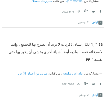
مشاركة من
jommsowal.
، من كتاب
حلم رجلٍ مضحك
16‏/1‏/2022
Link
Twitter
Facebook
أوافق
2
يوافقون
‏" إنّ لكل إنسان ذكريات لا يريد أن يصرح بها للجميع ، وإنما
لأصدقائه فقط.. ولديه أيضا أشياء أخرى يخشى أن يخبر بها حتى
نفسه "
مشاركة من
kawkab alnafai
، من كتاب
رسائل من أعماق الأرض
20‏/9‏/2021
Link
Twitter
Facebook
أوافق
2
يوافقون