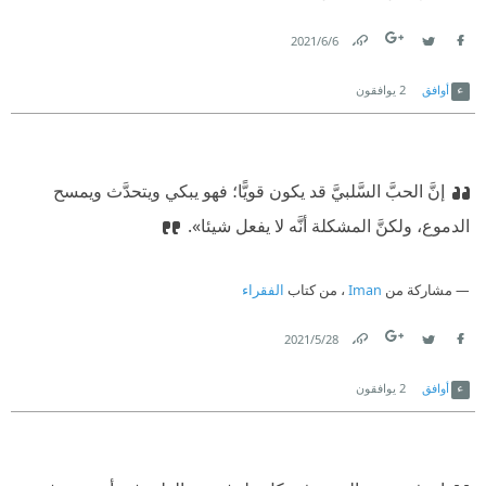
6‏/6‏/2021
Link
Twitter
Facebook
أوافق
2
يوافقون
إنَّ الحبَّ السَّلبيَّ قد يكون قويًّا؛ فهو يبكي ويتحدَّث ويمسح
الدموع، ولكنَّ المشكلة أنَّه لا يفعل شيئا».
مشاركة من
Iman
، من كتاب
الفقراء
28‏/5‏/2021
Link
Twitter
Facebook
أوافق
2
يوافقون