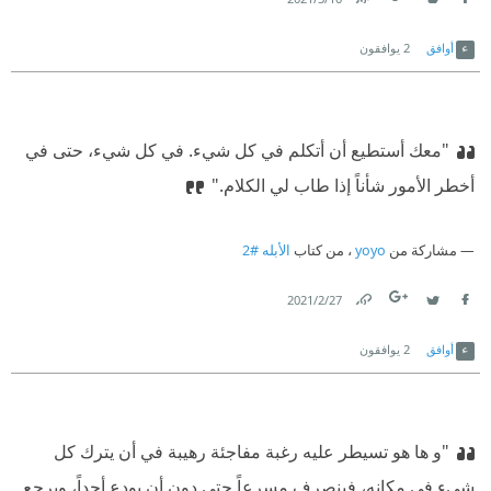
Link
Twitter
Facebook
أوافق
2
يوافقون
"معك أستطيع أن أتكلم في كل شيء. في كل شيء، حتى في
أخطر الأمور شأناً إذا طاب لي الكلام."
مشاركة من
yoyo
، من كتاب
الأبله #2
27‏/2‏/2021
Link
Twitter
Facebook
أوافق
2
يوافقون
"و ها هو تسيطر عليه رغبة مفاجئة رهيبة في أن يترك كل
شيء في مكانه، فينصرف مسرعاً حتى دون أن يودع أحداً، ويرجع