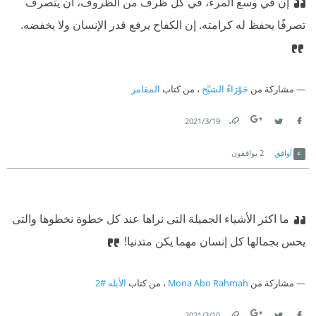
إن في وسع المرء، في كل ظرف من الظروف، أن يتصرف
تصرفًا يحفظ له كرامته. إن الكفاح يرفع قدر الإنسان ولا يخفضه.
مشاركة من
حَوْرَاءُ الشيّخ
، من كتاب
المقامر
19‏/3‏/2021
Link
Twitter
Facebook
أوافق
2
يوافقون
ما اكثر الأشياء الجميلة التى نراها عند كل خطوة نخطوها والتى
يحس بجمالها كل إنسان مهما يكن متدنيا!
مشاركة من
Mona Abo Rahmah
، من كتاب
الأبله #2
10‏/3‏/2021