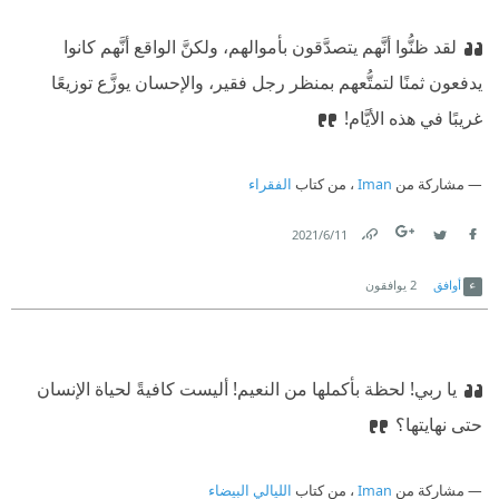
لقد ظنُّوا أنَّهم يتصدَّقون بأموالهم، ولكنَّ الواقع أنَّهم كانوا
يدفعون ثمنًا لتمتُّعهم بمنظر رجل فقير، والإحسان يوزَّع توزيعًا
غريبًا في هذه الأيَّام!
مشاركة من
Iman
، من كتاب
الفقراء
11‏/6‏/2021
Link
Twitter
Facebook
أوافق
2
يوافقون
يا ربي! لحظة بأكملها من النعيم! أليست كافيةً لحياة الإنسان
حتى نهايتها؟
مشاركة من
Iman
، من كتاب
الليالي البيضاء