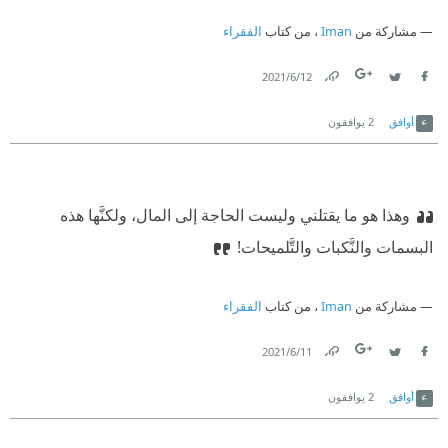
مشاركة من
Iman
، من كتاب
الفقراء
12‏/6‏/2021
Link
Twitter
Facebook
أوافق
2
يوافقون
وهذا هو ما يقتلني وليست الحاجة إلى المال، ولكنَّها هذه
البسمات والنَّكبات والتَّلميحات!
مشاركة من
Iman
، من كتاب
الفقراء
11‏/6‏/2021
Link
Twitter
Facebook
أوافق
2
يوافقون