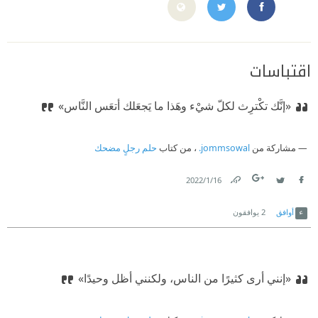
D9%81%D8%B3%D9%83%D9%8A/100864843428617
https://twitter.com/dostoevsky_f
اقتباسات
«إنَّك تكْترِث لكلّ شيْء وهَذا ما يَجعَلك أتعَس النَّاس»
مشاركة من
jommsowal.
، من كتاب
حلم رجلٍ مضحك
16‏/1‏/2022
Link
Twitter
Facebook
أوافق
2
يوافقون
«إنني أرى كثيرًا من الناس، ولكنني أظل وحيدًا»