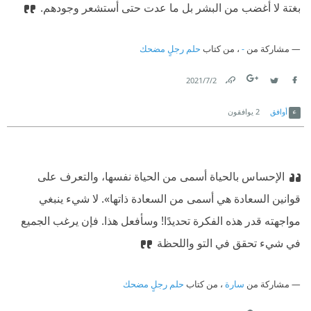
بغتة لا أغضب من البشر بل ما عدت حتى أستشعر وجودهم.
مشاركة من
-
، من كتاب
حلم رجلٍ مضحك
2‏/7‏/2021
Link
Twitter
Facebook
أوافق
2
يوافقون
‎الإحساس بالحياة أسمى من الحياة نفسها، والتعرف على
قوانين السعادة هي أسمى من السعادة ذاتها». لا شيء ينبغي
مواجهته قدر هذه الفكرة تحديدًا! وسأفعل هذا. فإن يرغب الجميع
في شيء تحقق في التو واللحظة
مشاركة من
سارة
، من كتاب
حلم رجلٍ مضحك