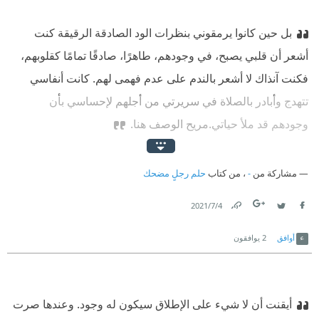
بل حين كانوا يرمقوني بنظرات الود الصادقة الرقيقة كنت
أشعر أن قلبي يصبح، في وجودهم، طاهرًا، صادقًا تمامًا كقلوبهم،
فكنت آنذاك لا أشعر بالندم على عدم فهمى لهم. كانت أنفاسي
تتهدج وأبادر بالصلاة في سريرتي من أجلهم لإحساسي بأن
وجودهم قد ملأ حياتي.
مريح الوصف هنا.
مشاركة من
-
، من كتاب
حلم رجلٍ مضحك
4‏/7‏/2021
Link
Twitter
Facebook
أوافق
2
يوافقون
أيقنت أن لا شيء على الإطلاق سيكون له وجود. وعندها صرت