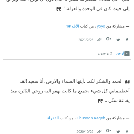
إلى حيث كان في الوحدة والعزلة."
مشاركة من
yoyo
، من كتاب
الأبله #1
26‏/2‏/2021
Link
Twitter
Facebook
أوافق
2
يوافقون
الحمد والشكر لكما ،أيتها السماء والارض ،أنا سعيد !
لقد
أعطيتماني كل شيء ،جميع ما كانت تهفو اليه روحي الثائرة منذ
يفاعة سنّي ..
مشاركة من
Ghusoon Raqeb
، من كتاب
الفقراء
29‏/10‏/2020