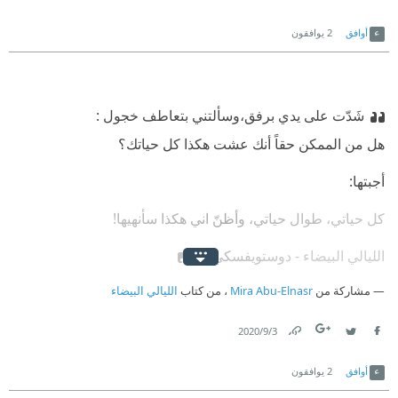
Link
Twitter
Facebook
أوافق
2
يوافقون
شَدّت على يدي برفق،وسألتني بتعاطف خجول :
‏هل من الممكن حقاً أنك عشت هكذا كل حياتك؟
‏أجبتها:
‏كل حياتي، طوال حياتي، وأظنّ اني هكذا سأنهيها!
‏الليالي البيضاء - دوستويفسكي🧡
مشاركة من
Mira Abu-Elnasr
، من كتاب
الليالي البيضاء
3‏/9‏/2020
Link
Twitter
Facebook
أوافق
2
يوافقون