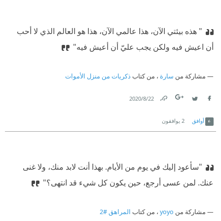
" هذه بيئتي الآن، هذا عالمي الآن، هذا هو العالم الذي لا أحب
أن اعيش فيه ولكن يجب عليّ أن أعيش فيه"
مشاركة من
سارة
، من كتاب
ذكريات من منزل الأموات
22‏/8‏/2020
Link
Twitter
Facebook
أوافق
2
يوافقون
"سأعود إليك في يوم من الأيام. بهذا أنت لابد منك، ولا غنى
عنك. لمن عسى أرجع، حين يكون كل شيء قد انتهى؟"
مشاركة من
yoyo
، من كتاب
المراهق #2