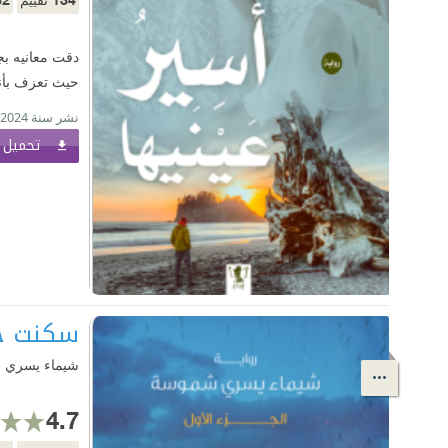
دقت معانيه بج
حيث تعزف بأنا
نشر سنة 2024
تحميل ا
سكنت خما
شيماء يسري 
4.7