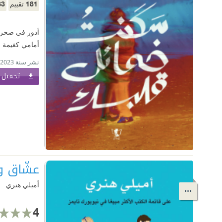
83
181
تقييم
أدور في صحراء
أمامي كغيمة س
نشر سنة 2023
تحميل ا
عشّاق و
أميلي هنري
4