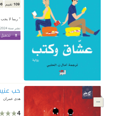
06
109
تقييم
" ربما لا يجب 
نشر سنة 2024
تحميل ا
حب عني
هدى عمران
4