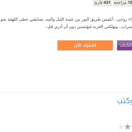
431
1
مراجعة
قارئ
 روحي.. أتلمس طريق النور بين عتمة الليل والتيه. تسابقني خطى اللهفة نحو
راب.. وتهلكني الغربة فيؤنسني دون أن أدري قمُ...
لكتاب
اشترك الآن
كتب