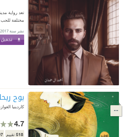
تعد رواية مدين
مختلفة للحب ب
نشر سنة 2017
تحميل ا
بوح ريحا
كاردينيا الغواز
4.7
07
518
تقييم