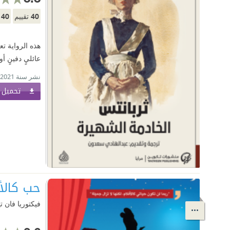
40
40
تقييم
م
هذه الرواية تع
عائليٍ دفينٍ أو
نشر سنة 2021
تحميل ا
حب كالأ
فيكتوريا فان ت