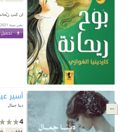
ان كنتِ رَيْح
نشر سنة 2021
تحميل ا
أسير عي
دينا جمال
4
32
134
تقييم