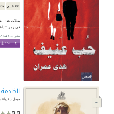
67
66
تقييم
م
بطلات هذه الق
في زمن تتداعى
نشر سنة 2024
تحميل ا
الخادمة
ميغل د ثربانت
3.3