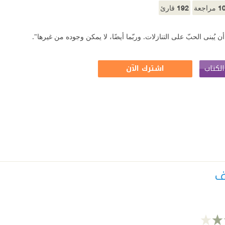
192
1
مراجعة
قارئ
أن يُبنى الحبّ على التنازلات. وربّما أيضًا، لا يمكن وجوده من غيرها".
لكتاب
اشترك الآن
ف