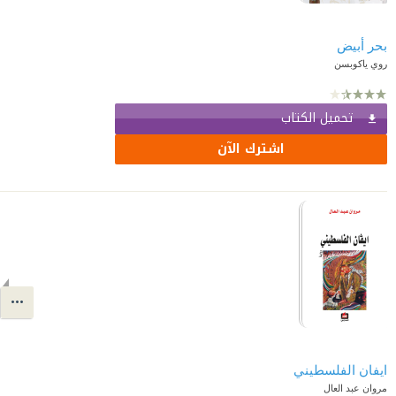
بحر أبيض
روي ياكوبسن
تحميل الكتاب
اشترك الآن
ايفان الفلسطيني
مروان عبد العال