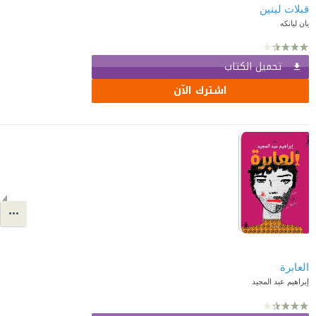
قبلات لينين
يان ليانكه
تحميل الكتاب
اشترك الآن
العابرة
إبراهيم عبد المجيد