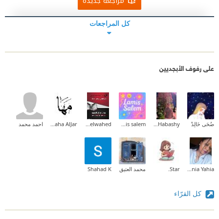
مراجعة جديدة
كل المراجعات
على رفوف الأبجديين
ضُحَى خَالِدْ
Mohamed Habashy
lamis salem
Mohamed Abdelwahed
Maha AlJar
احمد محمد
Donia Yahia
Star.
محمد العتيق
Shahad K
كل القرّاء