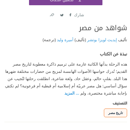
اشتر
شارك
Link
Twitter
Facebook
شواهد من مصر
تأليف
إيديث لويزا بوتشر
(تأليف)
أميرة وليد
(ترجمة)
نبذة عن الكتاب
هذه الرحلة بدأتها الكاتبة عازمة على ترميم ذاكرة معطوبة لتاريخ مصر
القديم؛ تُدرك حواسها الأصوات الهامسة لمزيج من حضارات مختلفة صَهرها
هذا البلد. بقلبٍ حالم، وعقل حاد، ولغة شاعرة، انطلقت رحلتها لتُجيب عن
سؤال أساسي: هل مصر عربيّة أم إسلامية أم قبطية أم فرعونية؟ لم تكتفِ
بإجابة مباشرة مختصرة، ولم
... المزيد
التصنيف
تاريخ مصر