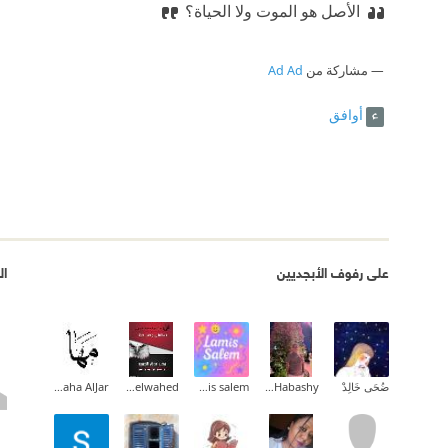
الأصل هو الموت ولا الحياة؟
مشاركة من
Ad Ad
أوافق
على رفوف الأبجديين
ال
ضُحَى خَالِدْ
Mohamed Habashy
lamis salem
Mohamed Abdelwahed
Maha AlJar