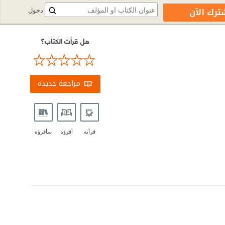
ترك الآن
دخول
هل قرأت الكتاب؟
مراجعة جديدة
قرأته
أقرؤه
سأقرؤه