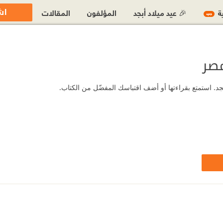
اش
ية
🎉 عيد ميلاد أبجد
المؤلفون
المقالات
جديد
صر
. استمتع بقراءتها أو أضف اقتباسك المفضّل من الكتاب.