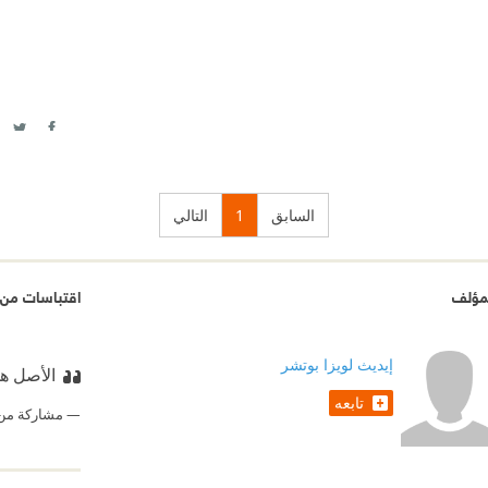
itter
acebook
السابق
1
التالي
مؤلف
اقتباسات من
إيديث لويزا بوتشر
الأصل هو
تابعه
مشاركة من