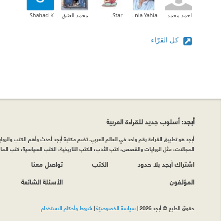
احمد محمد
Donia Yahia
Star.
محمد العتيق
Shahad K
كل القرّاء
أبجد
: أسلوب جديد للقراءة العربية
أبجد هو تطبيق القراءة رقم واحد في العالم العربي. تضم مكتبة أبجد أحدث وأهم الكتب والروايات
المجالات، مثل الروايات والقصص، كتب الأدب، الكتب التاريخية، الكتب السياسية، كتب المال 
اشتراك أبجد بلا حدود
الكتب
تواصل معنا
المؤلفون
الأسئلة الشائعة
حقوق الطبع © أبجد 2026
|
سياسة الخصوصيّة
|
شروط وأحكام الاستخدام