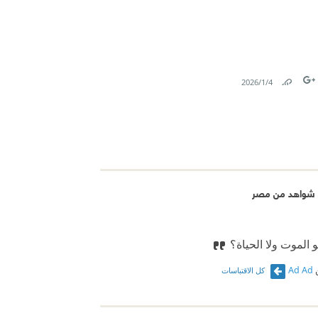
4‏/1‏/2026
Link
Tw
F
 شواهد من مصر
 الموت ولا الحياة؟
Ad Ad
كل الاقتباسات