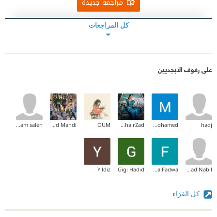
مراجعة جديدة
كل المراجعات
على رفوف الأبجديين
Ahlam saleh
Ayed Mahdi
OUM
Rahel KhairZad
Mahmoud Mohamed
hadj
Yildiz
Gigi Hadid
Fadwa Fadwa
Sanad Nabil
كل القرّاء