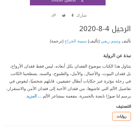
اشتر
شارك
Link
Twitter
Facebook
الرحيل 4-8-2020
تأليف
وسيم ريفي
(تأليف)
سمية الجراح
(ترجمة)
نبذة عن الرواية
يتناول هذا الكتاب موضوع الفقدان بكل أبعاده، ليس فقط فقدان الأرواح،
بل فقدان البيوت، والأعمال، والأمل، والطموح، والسند. يصطحبنا الكاتب
في رحلة مؤثرة عبر حكايات أبطال حقيقيين، قابلهم شخصيًا، ليغوص في
تفاصيل الألم التي عاشوها، من فقدان الأحبة إلى فقدان الأمن والاستقرار،
يرسم لنا صورًا نابضة بالحسرة، مفعمة بمشاعر الألم
... المزيد
التصنيف
روايات