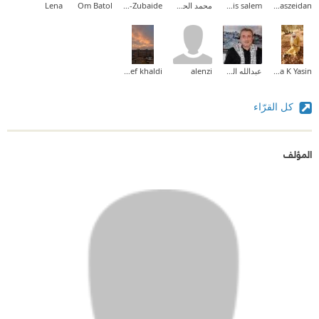
anaszeidan
lamis salem
محمد الحمزاوى
Mohammad Al-Zubaide
Om Batol
Lena
Rudina K Yasin
عبدالله الخطيب
alenzi
Asef khaldi
كل القرّاء
المؤلف