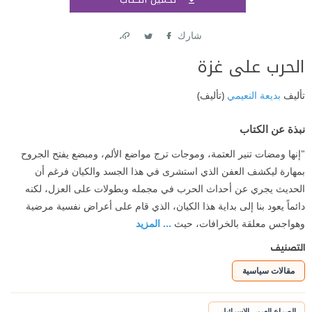
اشتر
شارك
Link
Twitter
Facebook
الحرب على غزة
تأليف
بديعة النعيمي
(تأليف)
نبذة عن الكتاب
"إنها ومضات تنير العتمة، وموجات ترج مواضع الألم، ومبضع يفتح الجروح
بمهارة ليكشف العفن الذي استشرى في هذا الجسد والكيان فرغم أن
الحديث يجري عن أحداث الحرب في مجمله وبطولات على العزل، لكنه
دائماً يعود بنا إلى بداية هذا الكيان، الذي قام على أعراض نفسية مرضية
وهواجس معلقة بالخرافات، حيث
... المزيد
التصنيف
مقالات سياسية
الصراع العربي الإسرائيلي