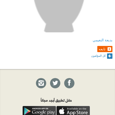
بديعة النعيمي
تابعه
كل المؤلفون
حمّل تطبيق أبجد مجاناً