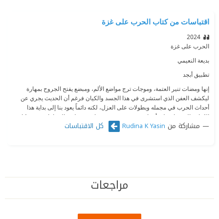
اقتباسات من كتاب الحرب على غزة
2024
الحرب على غزة
بديعة النعيمي
تطبيق أبجد
إنها ومضات تنير العتمة، وموجات ترج مواضع الألم، ومبضع يفتح الجروح بمهارة
ليكشف العفن الذي استشرى في هذا الجسد والكيان فرغم أن الحديث يجري عن
أحداث الحرب في مجمله وبطولات على العزل، لكنه دائماً يعود بنا إلى بداية هذا
الكيان، الذي قام على أعراض نفسية مرضية وهواجس معلقة بالخرافات، حيث كان
مشاركة من
كل الاقتباسات
Rudina K Yasin
يعاني افراده من مختلف أنواع التمييز على أيدي شعوب اوروبا، التي لم يكفها ذلك
فبحثت عن طريق جديد للخلاص النهائي من تواجد اليهود في بلادهم. فكانت فلسطين
الضحية، والعالم العربي صاحب المشكلة الجديدة
مجموعة مقالات للكاتبة نشرتها حول الابادة الاخيرة 2023-2024 وتداعياتها واسبابها
وهي تعبر عن وجهة نظر الكاتبة -
مراجعات
الحرب على غزة -والذي يرسم هُوية تلك المقالات ، حيث يجمع الكتاب مشاعر وحنين
والالم اليومي والفقد مع الكلمات بكلّ طاقاتها وحمولاتها الفكرية ويشحنها المقال
بانفاس كاتبتها النعيمي لاقتناص المعاني ومغزاها الدلالي، فنكتشف كنزاً معرفياً
يحفز في داخلنا شعوراً جمالياً نلمس دهشته حين القراءة.