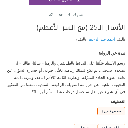
اشتر
شارك
Link
Twitter
Facebook
الأسرار الـ25 (مع السر الأعظم)
تأليف
أحمد عبد الرحيم
(تأليف)
نبذة عن الرواية
رسم الأستاذ سُلّمًا على الحائط بالطباشير، وألزمنا – طالبًا، طالبًا – أن
نصعده. صدقنى، لم نكن لنملك رفاهية تخيُّل جنونه، أو جسارة السؤال عن
غايته. عيونه الجادة المبرّقة، ونظرته الثابتة كالأمر النافذ، ونبرته دائمة
التخويف، ناهيك عن خرزانته الطويلة، الرفيعة، السادية، منعتنا من التفكير
فى أى شىء غير: هل ستحتمل درجات هذا السلّم أوزاننا؟!
التصنيف
قصص قصيرة
روايات اجتماعية
روايات خيالية