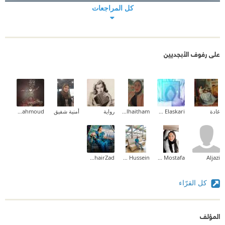
كل المراجعات
على رفوف الأبجديين
غادة
Ahmed Elaskari
Zainab_alhaitham
رواية
أمنية شفيق
Sara Mahmoud
Rahel KhairZad
Shady Hussein
Lamis Mostafa
Aljazi
كل القرّاء
المؤلف