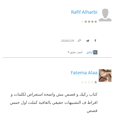
Rafif Alharbi
.
29‏/2‏/2024
Link
Twitter
Facebook
أوافق
اضف تعليق
Fatema Alaa
كتاب ركيك و قصص مش واضحة استعراض لكلمات و
افراط ف التشبيهات حقيقي بالعافية كملت اول خمس
قصص