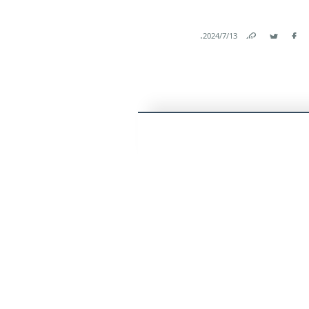
.
13‏/7‏/2024
Link
Twitter
Facebook