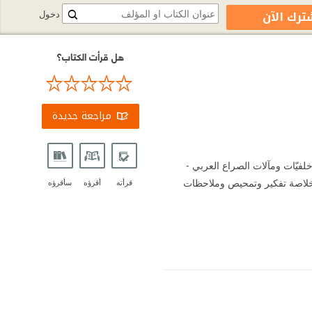
ترك الآن
دخول
هل قرأت الكتاب؟
مراجعة جديدة
خلفيّات ومآلات الصراع العربي -
(أوكتوبر) ٢٠٢٣ لتؤكد بعض ما ورد فيه. هو خلاصة تفكير وتمحيص وملاحظات
قرأته
أقرؤه
سأقرؤه