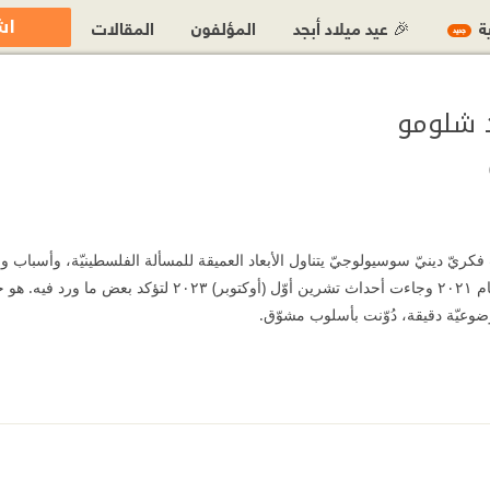
اش
ية
🎉 عيد ميلاد أبجد
المؤلفون
المقالات
جديد
د شلومو
كريّ دينيّ سوسيولوجيّ يتناول الأبعاد العميقة للمسألة الفلسطينيّة، وأسباب و
الإسرائيلي… تم تأليفه في العام ٢٠٢١ وجاءت أحداث تشرين أوّل 
ضوعيّة دقيقة، دُوّنت بأسلوب مشوّق.