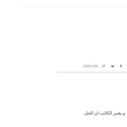
.
24‏/1‏/2024
Link
Twitter
Facebook
و يعتبر الكاتب ان الحل