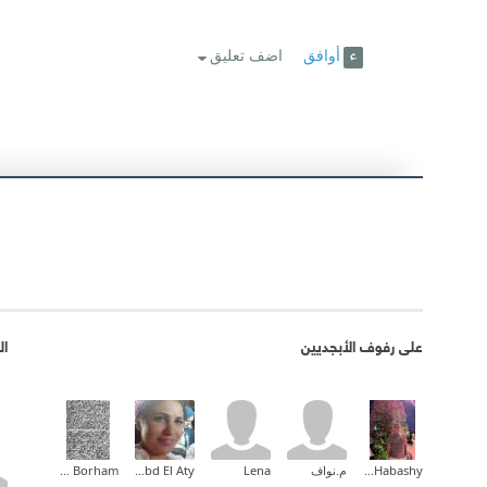
أوافق
اضف تعليق
على رفوف الأبجديين
ال
Mohamed Habashy
م.نواف
Lena
Rania Abd El Aty
Ahmad Borham