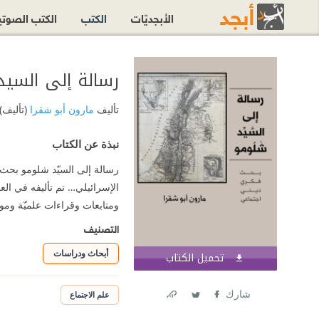
الأبجديّات
الكتب
الكتب الصوت
رسالة إلى السي
تأليف
مارون أبو شقرا
(تأليف)
نبذة عن الكتاب
رسالة إلى السيّد شلومو بحث ف
ومتابعات وقراءات علميّة ومو
التصنيف
أبحاث ودراسات
تحميل الكتاب
اشترك الآن
شارك
علم الاجتماع
Link
Twitter
Facebook