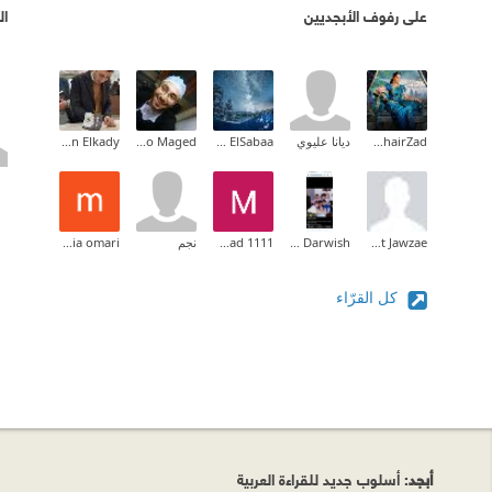
على رفوف الأبجديين
ال
Rahel KhairZad
ديانا عليوي
Maaly Sherif ElSabaa
Mario Maged
Ayman Elkady
Jannat Jawzae
Aya Darwish
Mohammad 1111
نجم
maria omari
كل القرّاء
أبجد
: أسلوب جديد للقراءة العربية