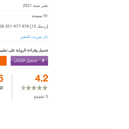
نشر سنة 2021
91 صفحة
[ردمك 13] 978-977-351-908-7
دار ميريت للنشر
تحميل وقراءة الرواية على تطبيق
تحميل الكتاب
6
4.2
م
5
تقييم