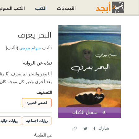
الأبجديّات
الكتب
الكتب الصوت
البحر يعرف
تأليف
سهام بيومي
(تأليف)
نبذة عن الرواية
أنا وهو والبحر لم يعرف أيًا 
بعد أخرى وعبر كل موجة كان الأ
التصنيف
قصص قصيرة
تحميل الكتاب
اشترك الآن
روايات اجتماعية
روايات خيالية
شارك
عن الطبعة
Link
Twitter
Facebook