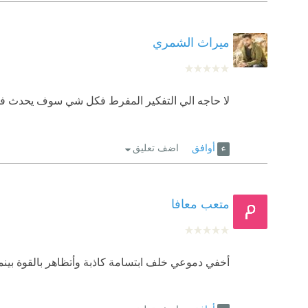
ميراث الشمري
لا حاجه الي التفكير المفرط فكل شي سوف يحدث في 
أوافق
اضف تعليق
متعب معافا
أخفي دموعي خلف ابتسامة كاذبة وأتظاهر بالقوة بينما