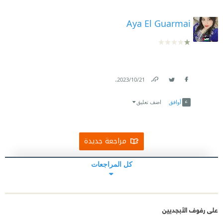
Aya El Guarmai
.
21‏/10‏/2023
Link
Twitter
Facebook
أوافق
اضف تعليق
مراجعة جديدة
كل المراجعات
على رفوف الأبجديين