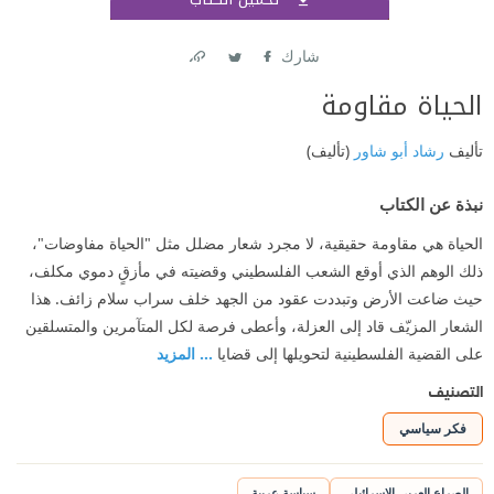
اشتر
شارك
Link
Twitter
Facebook
الحياة مقاومة
تأليف
رشاد أبو شاور
(تأليف)
نبذة عن الكتاب
الحياة هي مقاومة حقيقية، لا مجرد شعار مضلل مثل "الحياة مفاوضات"،
ذلك الوهم الذي أوقع الشعب الفلسطيني وقضيته في مأزقٍ دموي مكلف،
حيث ضاعت الأرض وتبددت عقود من الجهد خلف سراب سلام زائف. هذا
الشعار المزيّف قاد إلى العزلة، وأعطى فرصة لكل المتآمرين والمتسلقين
على القضية الفلسطينية لتحويلها إلى قضايا
... المزيد
التصنيف
فكر سياسي
الصراع العربي الإسرائيلي
سياسة عربية