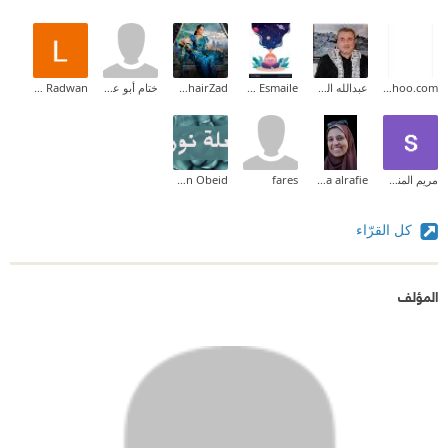
bashar.ghanem99@yahoo.com
عبدالله الخطيب
Zahraa Esmaile
Rahel KhairZad
ختام أبو علي
Laila Radwan
مريم المنسي
hoda alrafie
fares
Layan Obeid
كل القرّاء
المؤلف