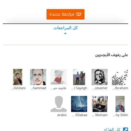
مراجعة جديدة
كل المراجعات
على رفوف الأبجديين
Mohamed Ibrahem
Tamer Mobasher
Ahmed El Sayegh
عائشة حمدي
Abdelmoaty Muhammad
Rasha ElGhitani
arabic
Maaly Sherif ElSabaa
Doaa Mohsen
Eman Mohy Eldin
كل القرّاء