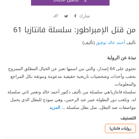
اشتر
شارك
Link
Twitter
Facebook
من قتل الإمبراطور: سلسلة فانتازيا 61
تأليف
أحمد خالد توفيق
(تأليف)
نبذة عن الرواية
تحتوي على 64 إصدار، والتي من اسمها تعبر عن الخيال المطلق الممزوج
بحقب وأحداث وشخصيات تاريخية حقيقية مدعومة وموثقة بكل المراجع
والمعلومات.
سلسلة فانتازيا هي سلسلة من تأليف دكتور أحمد خالد وتعتبر ثاني سلسلة
له، وتلعب دور البطولة عبير عبد الرحمن، وهي نموذج للبطل الذي يحمل
مواصفات ضد البطل، مثل بطل سلسلة
... المزيد
التصنيف
روايات فانتازيا