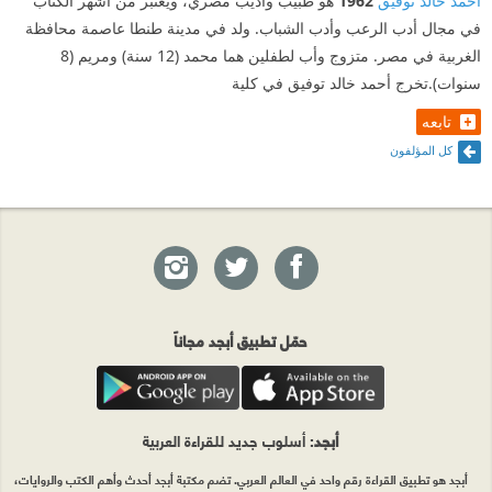
أحمد خالد توفيق
1962
هو طبيب وأديب مصري، ويعتبر من أشهر الكتاب
في مجال أدب الرعب وأدب الشباب. ولد في مدينة طنطا عاصمة محافظة
الغربية في مصر. متزوج وأب لطفلين هما محمد (12 سنة) ومريم (8
سنوات).تخرج أحمد خالد توفيق في كلية
تابعه
كل المؤلفون
حمّل تطبيق أبجد مجاناً
أبجد
: أسلوب جديد للقراءة العربية
أبجد هو تطبيق القراءة رقم واحد في العالم العربي. تضم مكتبة أبجد أحدث وأهم الكتب والروايات،