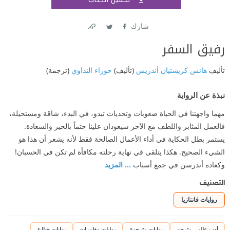
اشتر
شارك
Link
Twitter
Facebook
رفيق السفر
تأليف
هانس كريستيان أندريس
(تأليف)
حوراء النداوي
(ترجمة)
نبذة عن الرواية
مهما واجهتنا في الحياة صعوبات وتحديات تبدو، في البدء، شاقة ومستحيلة،
فالعمل المثابر واللطف مع الآخر سيعودان علينا حتماً بالخير والسعادة.
يستمر بطل الحكاية في أداء الأعمال الصالحة فقط لأنه يشعر أن هذا هو
الشيء الصحيح. هكذا يتلقى في نهاية رحلته مكافأة لم تكن في الحسبان!
وكعادة أندرسن في جمع أسباب
... المزيد
التصنيف
روايات فانتازيا
أدب عالمي مترجم
روايات مترجمة
روايات مغامرات
روايات خيالية