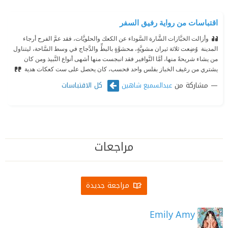
اقتباسات من رواية رفيق السفر
وأزالت الخبَّازات الشَّارة السَّوداء عن الكعك والحلويَّات، فقد عمَّ الفرح أرجاء
المدينة ‫ وُضِعت ثلاثة ثيران مشويَّةٍ، محشوَّةٍ بالبطِّ والدَّجاج في وسط السَّاحة، ليتناول
من يشاء شريحةً منها، أمَّا النَّوافير فقد انبجست منها أشهى أنواع النَّبيذ ومن كان
يشتري من رغيف الخباز بفلس واحد فحسب، كان يحصل على ست كعكات هدية
مشاركة من
كل الاقتباسات
عبدالسميع شاهين
مراجعات
مراجعة جديدة
Emily Amy