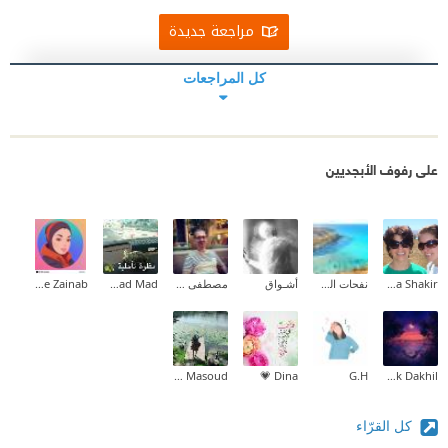
مراجعة جديدة
كل المراجعات
على رفوف الأبجديين
Maha Shakir
نفحات الصياد
أشـواق
مصطفى عمر الفاروق
Fatmad Mad
Hamie Zainab
Shahad Masoud
Dina 💗
G.H
Tarek Dakhil
كل القرّاء