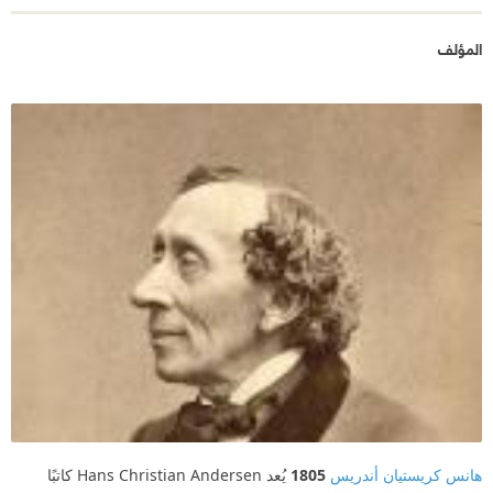
المؤلف
هانس كريستيان أندريس
1805
يُعد Hans Christian Andersen كاتبًا