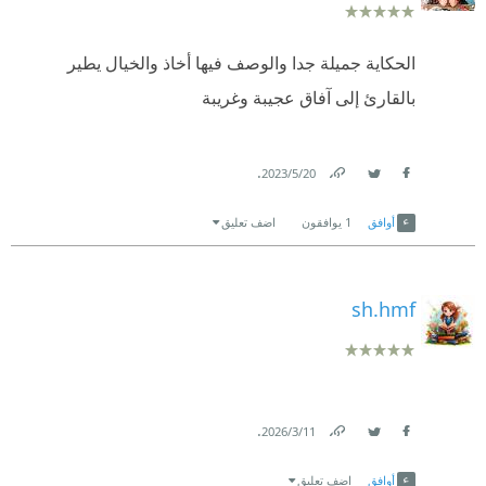
الحكاية جميلة جدا والوصف فيها أخاذ والخيال يطير
بالقارئ إلى آفاق عجيبة وغريبة
.
20‏/5‏/2023
Link
Twitter
Facebook
أوافق
1
يوافقون
اضف تعليق
sh.hmf
.
11‏/3‏/2026
Link
Twitter
Facebook
أوافق
اضف تعليق