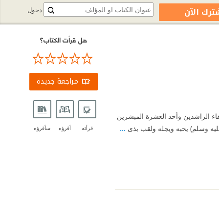
ترك الآن
دخول
هل قرأت الكتاب؟
مراجعة جديدة
اء الراشدين وأحد العشرة المبشرين
 عليه وسلم) يحبه ويجله ولقب بذى
...
قرأته
أقرؤه
سأقرؤه