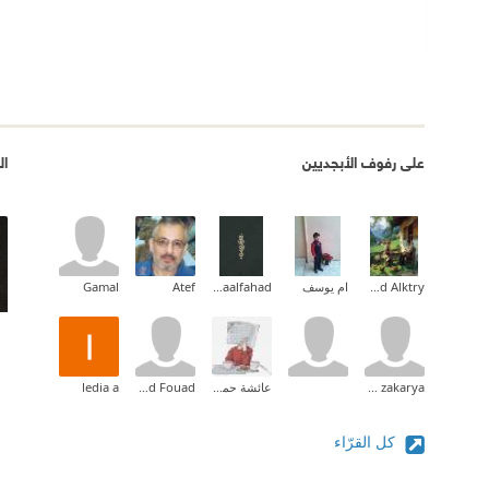
على رفوف الأبجديين
ال
Ahmed Alktry
ام يوسف
Asmaalfahad
Atef
Gamal
Asmaa zakarya
عائشة حمدي
Ahmed Fouad
ledia a
كل القرّاء