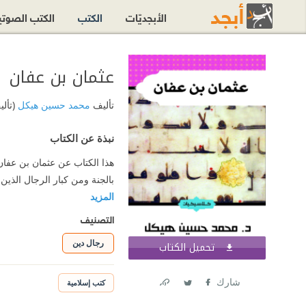
الأبجديّات
الكتب
الكتب الصوت
عثمان بن عفان
تأليف
محمد حسين هيكل
(تأل
نبذة عن الكتاب
هذا الكتاب عن عثمان بن عفا
بالجنة ومن كبار الرجال الذين
المزيد
التصنيف
رجال دين
تحميل الكتاب
اشترك الآن
شارك
كتب إسلامية
Link
Twitter
Facebook