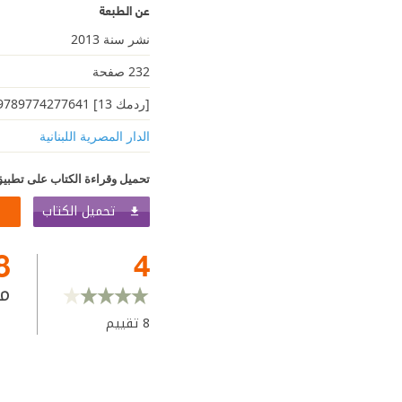
عن الطبعة
نشر سنة 2013
232 صفحة
[ردمك 13] 9789774277641
الدار المصرية اللبنانية
تحميل وقراءة الكتاب على تطبيق
تحميل الكتاب
8
4
م
8
تقييم