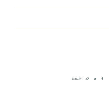
.
4‏/3‏/2026
Link
Twitter
Facebook