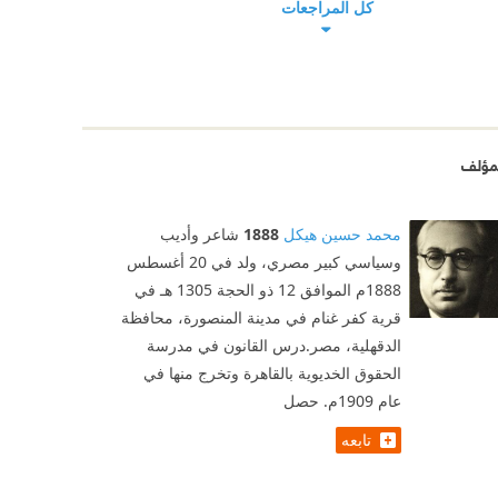
كل المراجعات
مؤلف
محمد حسين هيكل
1888
شاعر وأديب
وسياسي كبير مصري، ولد في 20 أغسطس
1888م الموافق 12 ذو الحجة 1305 هـ في
قرية كفر غنام في مدينة المنصورة، محافظة
الدقهلية، مصر.درس القانون في مدرسة
الحقوق الخديوية بالقاهرة وتخرج منها في
عام 1909م. حصل
تابعه