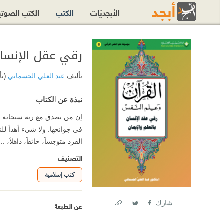
الأبجديّات
الكتب
الكتب الصوت
رقي عقل الإنسان 
تأليف
عبد العلي الجسماني
(تأ
نبذة عن الكتاب
إن من يصدق مع ربه سبحانه وت
في جوانحها. ولا شيء أهدأ لل
الفرد متوجساً، خائفاً، ذاهلاً، ..
التصنيف
كتب إسلامية
شارك
عن الطبعة
Link
Twitter
Facebook