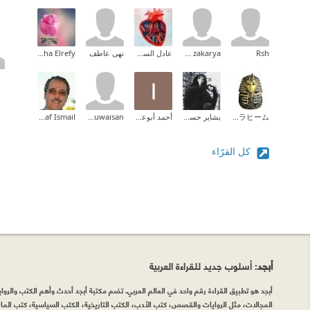
Rsh
Asmaa zakarya
عادل السومري
نهى عاطف
noha Elrefy
河野ラヒーム
بشاير حسين عواض الغامدي
أحمد أبوعطية
Othman Alduwaisan
Ashraf Ismail
كل القرّاء
أبجد
: أسلوب جديد للقراءة العربية
أبجد هو تطبيق القراءة رقم واحد في العالم العربي. تضم مكتبة أبجد أحدث وأهم الكتب والروايات
المجالات، مثل الروايات والقصص، كتب الأدب، الكتب التاريخية، الكتب السياسية، كتب المال 