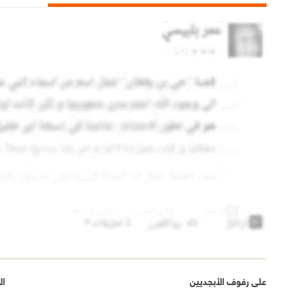
على رفوف الأبجديين
ال