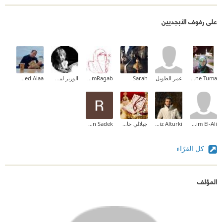
على رفوف الأبجديين
Nadia Yassine Tuma
عمر الطويل
Sarah
TasneemRagab
الوزير لمشعشع
Ahmed Alaa
Ibrahim El-Ali
Abdulaziz Alturki
جيلالي حاج صدوق
Ramadan Sadek
كل القرّاء
المؤلف