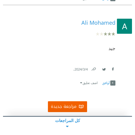
Ali Mohamed
جيد
.
4‏/3‏/2024
Link
Twitter
Facebook
أوافق
اضف تعليق
مراجعة جديدة
كل المراجعات