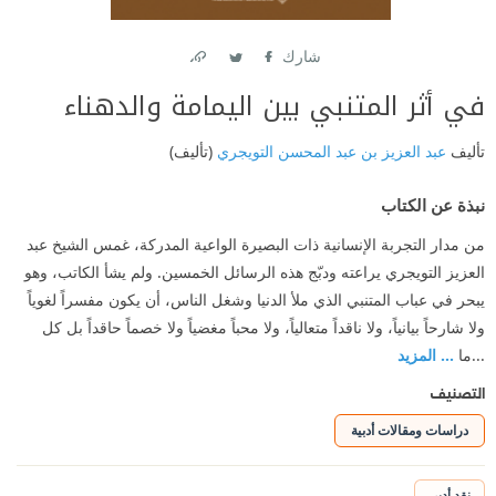
شارك
Link
Twitter
Facebook
في أثر المتنبي بين اليمامة والدهناء
تأليف
عبد العزيز بن عبد المحسن التويجري
(تأليف)
نبذة عن الكتاب
من مدار التجربة الإنسانية ذات البصيرة الواعية المدركة، غمس الشيخ عبد
العزيز التويجري يراعته ودبّج هذه الرسائل الخمسين. ولم يشأ الكاتب، وهو
يبحر في عباب المتنبي الذي ملأ الدنيا وشغل الناس، أن يكون مفسراً لغوياً
ولا شارحاً بيانياً، ولا ناقداً متعالياً، ولا محباً مغضياً ولا خصماً حاقداً بل كل
...ما
... المزيد
التصنيف
دراسات ومقالات أدبية
نقد أدبي