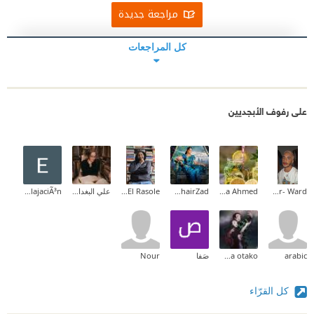
مراجعة جديدة
كل المراجعات
على رفوف الأبجديين
Mohammed Ben Mansur- Ward
Aya Ahmed
Rahel KhairZad
Fedaa El Rasole
علي البغدادي
Educacion RelajaciÃ³n
arabic
fatima otako
صَفا
Nour
كل القرّاء