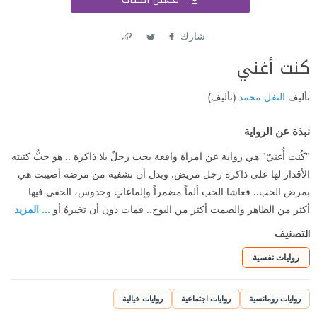
اشتر
شارك
Link
Twitter
Facebook
كنت أغني
تأليف
النفل محمد
(تأليف)
نبذة عن الرواية
"كُنت أُغنيّ" هي رواية عن امراة واقعة بحب رجلٌ بلا ذاكرة .. هو حبٌّ كتبته
الأقدار لها على ذاكرة رجل مريض. وبدل أن تشفيه من مرضه أصيبت هي
بمرض الحب.. فعاشا الحب ألماً مضمراً وإلماعاتٍ وحدوس، الخفي فيها
أكثر من الظاهر والصمت أكثر من البوح.. فمات دون أن تخبرهُ أو
... المزيد
التصنيف
روايات نفسية
روايات رومانسية
روايات اجتماعية
روايات خيالية