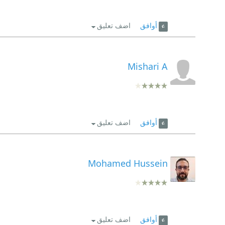
وبيقولك إن حتى من الكآبة والسواد... ممكن نطلع بحا
أوافق
اضف تعليق
Mishari A
أوافق
اضف تعليق
Mohamed Hussein
أوافق
اضف تعليق