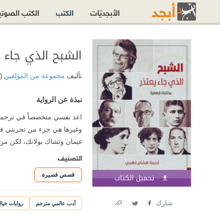
الأبجديّات
الكتب
الكتب الصوت
الشبح الذي جاء ي
تأليف
مجموعة من المؤلفين
(
نبذة عن الرواية
اعد نفسي متخصصاً في ترجمة كل
وغيرها هي جزء من تجربتي في 
غيمان وتشاك بولانك، لكن م
التصنيف
قصص قصيرة
تحميل الكتاب
اشترك الآن
شارك
أدب عالمي مترجم
روايات خيا
Link
Twitter
Facebook