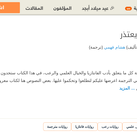
اش
ية
🎉 عيد ميلاد أبجد
المؤلفون
المقالات
جديد
عتذر
تأليف)
هشام فهمي
(ترجمة)
 ما يتعلق بأدب الفانتازيا والخيال العلمي والرعب، في هذا الكتاب ستجدون قص
الترجمة اعرضها عليكم لتطلعوا وتحكموا عليها. بعض النصوص هنا لكتاب معروف
ن
... المزيد
ل علمي
روايات رعب
روايات فانتازيا
روايات مترجمة