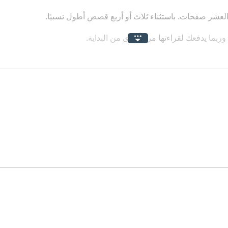
لعشر صفحات. باستثناء ثلاث أو أربع قصص أطول نسبيًا.
وربما يدفعك لقراءتها مرة أخرى من البداية.
ّر النقاد والقراء حتى الآن. وهي "بنات آوى والعرب".
ر أنها تشبه رواية من ألف صفحة تبدأ بفارسٍ ركب حصانه. فانطلق ال
رجن درجن..." — ومع ذلك. تقرأها منبهرًا. حائرًا. مستخلصًا حكمًا وعِب
 على غرار حلقات مسلسل بلاك ميرور الشهير الملهمة.
ئيبة التلاتة: التحكم. الإغواء. والعنف؟ ولا في ناس تانية شافوا كده 
 شفارتسمان عن المستقبل الأسود للبشرية.
فكرافت. ونيل جايمان. وتشيخوف.
ل ممتع. بيحفزك على القراءة. ويصدمك. ويطلّعك من المود.