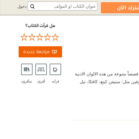
ترك الآن
دخول
هل قرأت الكتاب؟
مراجعة جديدة
صاً متنوعة من هذه الالوان الادبية
ين مثل: ستيفن كينغ، كافكا، نيل
قرأته
أقرؤه
سأقرؤه