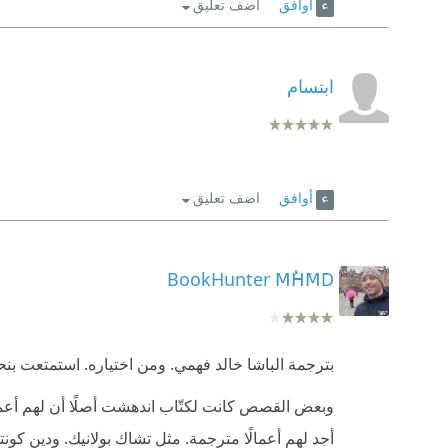
أوافق
اضف تعليق
ابتسام
أوافق
اضف تعليق
BookHunter MُHَMَD
بترجمة الباشا خالد فهمي. ومن اختياره. استمتعت بنح
وبعض القصص كانت لكتّاب اندهشت أصلًا أن لهم أعمال
أجد لهم أعمالًا مترجمة. مثل تشاك بولانيك. ودين كونتز