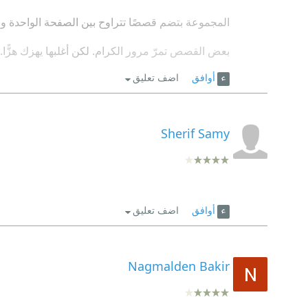
المجموعة بتضم قصصًا تتراوح بين الصفحة الواحدة وا
بعض القصص تمرّ مرور الكرام. لكن أغلبها يهزك هزًّا. 
أوافق
اضف تعليق
مثلًا. قصة من صفحة واحدة لفرانتس كافكا ما زالت تحي
وقصة أخرى لكافكا بعنوان "رسالة إمبراطورية". أشع
الألف ما هي إلا صوت حوافر الحصان على الأرض: "درجن د
Sherif Samy
الصفحات.
قصة "إحنا التلاتة" لدين كونتز كانت صادمة وكاشفة.
ومش عارف أنا بس اللي شفت فيها وجوه التكنولوجيا الك
أوافق
اضف تعليق
وعلى نفس النمط. كانت قصة "الحب الحقيقي" لآلكس
Nagmalden Bakir
وطبعًا فيه بعض الروائع المتوقعة لستيفن كينج. ولا
مجموعة "الشبح الذي جاء يعتذر" كانت بالنسبالي عم