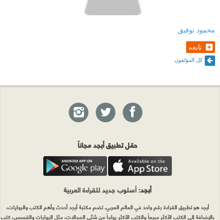
-أن تكونَ رجلًا في بيتك
محمود توفيق
-أن تُحب زيارة أهلك
تابعه
-أن تُحب زيارتك لأهلها
كل المؤلفون
-نعمة أن تكونَ مضمونًا
-مالا تُقدّمه المساحيق
-كانت تتحملني
-بحبوحةٌ عاطفيّة
حمّل تطبيق أبجد مجاناً
-أن تراكَ أنيقًا
-الزمن الذي يخطفونه بك
أبجد
: أسلوب جديد للقراءة العربية
-الرجلُ صيّاد والمرأةُ طاهية
أبجد هو تطبيق القراءة رقم واحد في العالم العربي. تضم مكتبة أبجد أحدث وأهم الكتب والروايات،
بالإضافة إلى الكتب الأكثر مبيعاً والكتب الأكثر رواجاً من شتّى المجالات، مثل الروايات والقصص، كتب