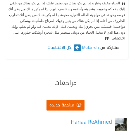
الحياة مخيفة وعارية إذا لم يكن هناك من يعتمد عليك، إذا لم يكن هناك من يلقي
إليك بضحكه وهمومه وشجونه وأحلامه وسفاسف اليوم، إذا لم يكن هناك من يظن أنك
قوسه وخوذته في مواجهة العالم الثقيل، مخيفة إذا لم يكن هناك من يظن أنك تحارب
الظروف من أجله، إذا لم يكن هناك من يثير وجهك المرتاح طمأنينته ويسكن
هواجسه؛ فتمسَّك بمن يجري إليك ويختبئ فيك، فإنك تختبئ فيه ولو لم تعلم، وإنك
دون هذا الذي لا يتخيل الحياة من دونك، ستصير مثل شجرة أوشكت جذورها على
الانكشاف.
مشاركة من
كل الاقتباسات
Mufarreh
مراجعات
مراجعة جديدة
Hanaa ReAhmed