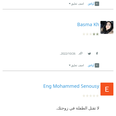
أوافق
اضف تعليق
Basma Kh
.
26‏/10‏/2022
Link
Twitter
Facebook
أوافق
اضف تعليق
Eng Mohammed Senousy
لا تقتل الطفلة في زوجتك.