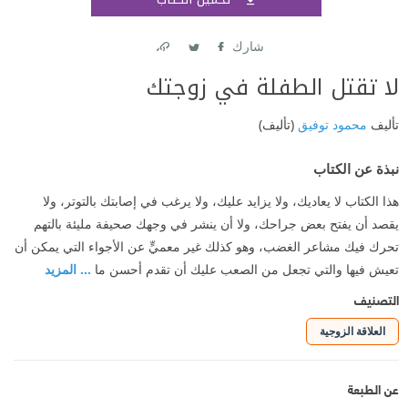
اشتر
شارك
Link
Twitter
Facebook
لا تقتل الطفلة في زوجتك
تأليف
محمود توفيق
(تأليف)
نبذة عن الكتاب
هذا الكتاب لا يعاديك، ولا يزايد عليك، ولا يرغب في إصابتك ‏بالتوتر، ولا
يقصد أن يفتح بعض جراحك، ولا أن ينشر في وجهك ‏صحيفة مليئة بالتهم
تحرك فيك مشاعر الغضب، وهو كذلك غير ‏معميٍّ عن الأجواء التي يمكن أن
تعيش فيها والتي تجعل من الصعب ‏عليك أن تقدم أحسن ما
... المزيد
التصنيف
العلاقة الزوجية
عن الطبعة