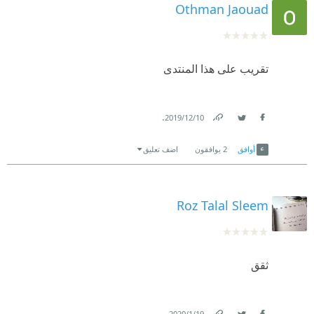
Othman Jaouad
تقريب على هذا المنتدى
.
10‏/12‏/2019
Link
Twitter
Facebook
أوافق
2
يوافقون
اضف تعليق
Roz Talal Sleem
ثقق
.
19‏/1‏/2020