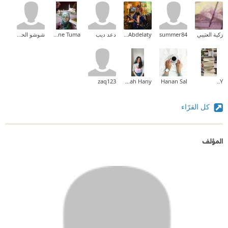
زكية العتيبي
summer84
Ahmed Abdelaty
دعد ديب
Nadia Yassine Tuma
شوشو الحربي
zaq123
Sarah Hany
Hanan Sal
Y..
كل القرّاء
المؤلف