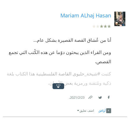
Mariam ALhaj Hasan
أنا من عُشاق القصة القصيرة بشكل عام...
ومن القراء الذين يبحثون دوًما عن هذه الكُتب التي تجمع
القصص،
كتبت #شيخة_حليوى القاصة الفلسطينية هذا الكتاب بلغة
ذكية ومُتقنة ورمزية بعض الأحيان،
القصص لم تُكتب للعامة وإنما للقارىء المُتمرس
.
23‏/2‏/2021
والناضج،
Link
Twitter
Facebook
أوافق
اضف تعليق
لا بُد أن أشير لجمال السرد وتماسكه
وجمال عناوين هذه القصص التي تغريك بغرابتها،