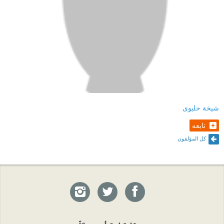
شيخة حليوى
تابعه
كل المؤلفون