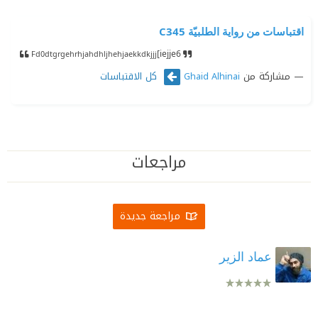
اقتباسات من رواية الطلبيّة C345
[iejje6
Fd0dtgrgehrhjah
dhljhehjaekkdkj
jj
مشاركة من
كل الاقتباسات
Ghaid Alhinai
مراجعات
مراجعة جديدة
عماد الزير