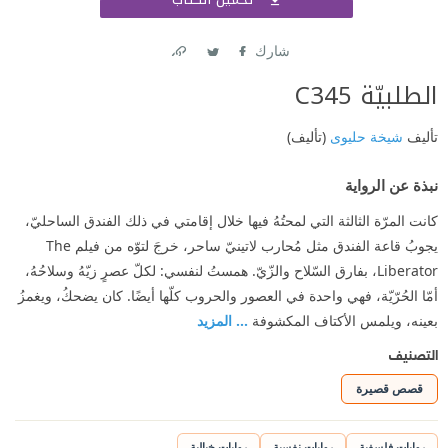
اشتر
شارك
Link
Twitter
Facebook
الطلبيّة C345
تأليف
شيخة حليوى
(تأليف)
نبذة عن الرواية
كانت المرّة الثالثة التي لمحتُهُ فيها خلال إقامتي في ذلك الفندق الساحليّ،
يجوبُ قاعة الفندق مثل مُحارب لاتينيّ ساحر، خرجَ لتوّه من فيلم The
Liberator، بفارق السّلاح والزّيّ. همستُ لنفسي: لكلّ عصرٍ زيّهُ وسلاحُهُ،
أمّا الحُرّيّة، فهي واحدة في العصور والحروب كلّها أيضًا. كان يضحكُ، ويغمزُ
بعينه، ويلمس الأكتاف المكشوفة
... المزيد
التصنيف
قصص قصيرة
روايات فلسفية
روايات نفسية
روايات خيالية