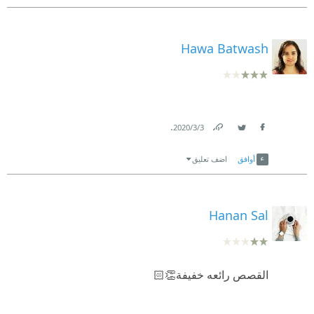
Hawa Batwash
.
3‏/3‏/2020
Link
Twitter
Facebook
أوافق
اضف تعليق
Hanan Sal
القصص رائعه خفيفة👏🏻