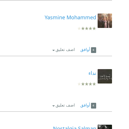
أببا تسفاي لاجئة من إريتريا رغم الحرب حاولت الإبق
Yasmine Mohammed
عبد القيوم دليل جمعة اللص الذي حاول الحب أن يجعل
عبد الباسط ،الدرويش،قمزحاي،و ناهوم لماذا رغم ال
أوافق
اضف تعليق
نداء
أوافق
اضف تعليق
Nostalgia Salman