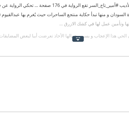
رواية #منتجع_الساحرات صدرت من #دار_الساقي للأديب #أمير_تاج_السر تقع الرواي
ة السودان و منها تبدأ حكاية منتجع الساحرات حيث يُغرم بها عبدالقيوم
ها وتأمين عمل لها في كشك الازرق ...
ن الحي هذا الإعجاب و بسبب جمالها الأخاذ تعرضت أببا لبعض المضايقا
لقيوم عنها و التقرب من أببا فقد نجح في ذلك و زُج بعبدالقيوم الى
رائعة إلا ان الحبكة لم ترتقي للمستوى الذي كنا نتطلع إليه ....📘