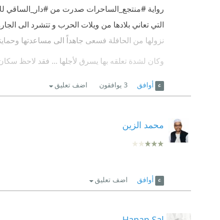
التي تعاني بلادها من ويلات الحرب و تتشرد الى الجار
نزولها من الحافلة فسعى جاهداً الى مساعدتها وحمايت
وكان لشدة تعلقه بها يسرق لأجلها ... فقد لاحظ سكا
المسن عبدالباسط شجر الذي دبر مكيدة لكي يبعد عبدا
أوافق
3
يوافقون
اضف تعليق
الزواج من أببا التي هربت ......
.
محمد الزين
.
#رأيي بأن الكاتب أبدع في الوصف و كانت لغته جميلة و 
.
أوافق
اضف تعليق
.
هذه بعض من الاقتباسات :
Hanan Sal