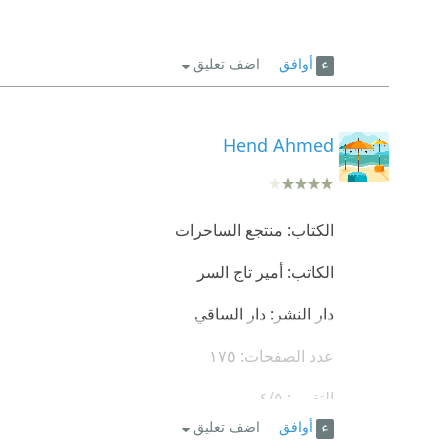
أوافق
اضف تعليق
Hend Ahmed
الكتاب: منتجع الساحرات
الكاتب: أمير تاج السر
دار النشر: دار الساقي
عدد الصفحات: ١٧٥
التقييم: ٤/٥
أوافق
اضف تعليق
مجتمع من الفقراء ما بين لاجئ حرب وفقير الظلم،ي