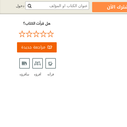
ترك الآن
دخول
هل قرأت الكتاب؟
مراجعة جديدة
قرأته
أقرؤه
سأقرؤه