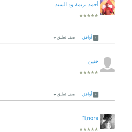
أحمد بريمة ود السيد
أوافق
اضف تعليق
حَنين
أوافق
اضف تعليق
nora♏️