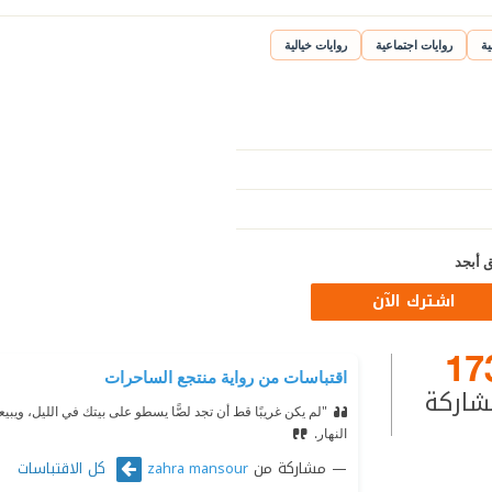
ية
روايات اجتماعية
روايات خيالية
 أبجد
اشترك الآن
17
اقتباسات من رواية منتجع الساحرات
شاركة
"لم يكن غريبًا قط أن تجد لصًّا يسطو على بيتك في الليل، وي
النهار.
مشاركة من
كل الاقتباسات
zahra mansour