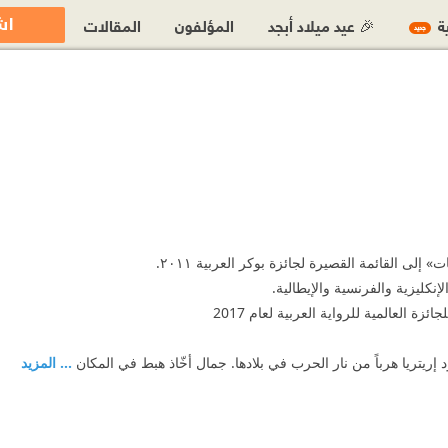
اش
ية
🎉 عيد ميلاد أبجد
المؤلفون
المقالات
جديد
لى القائمة القصيرة لجائزة بوكر العربية ٢٠١١.
نكليزية والفرنسية والإيطالية.
ة العالمية للرواية العربية لعام 2017
ريتريا هرباً من نار الحرب في بلادها. جمال أخّاذ هبط في المكان
... المزيد