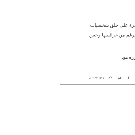
 القدرة على خلق شخصيات
لرغم من غرائبيتها وحس
ره هو.
.
3‏/10‏/2017
Link
Twitter
Facebook