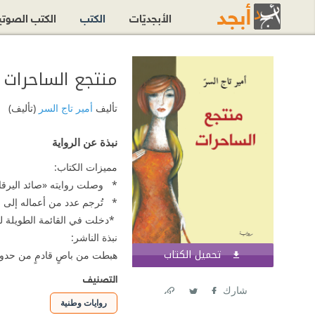
الأبجديّات
الكتب
الكتب الصوت
منتجع الساحرات
تأليف
أمير تاج السر
(تأليف)
نبذة عن الرواية
مميزات الكتاب:
* وصلت روايته «صائد اليرقات» إ
* تُرجم عدد من أعماله إلى الإ
*دخلت في القائمة الطويلة للجائز
نبذة الناشر:
تحميل الكتاب
اشترك الآن
هبطت من باصٍ قادمٍ من حدود إ
التصنيف
شارك
روايات وطنية
Link
Twitter
Facebook