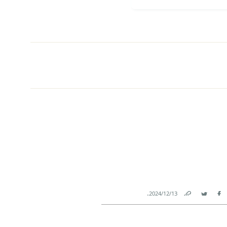
.
13‏/12‏/2024
Link
Twitter
Facebook