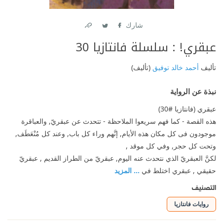
شارك
Link
Twitter
Facebook
عبقري! : سلسلة فانتازيا 30
تأليف
أحمد خالد توفيق
(تأليف)
نبذة عن الرواية
عبقري (فانتازيا #30)
هذه القصة - كما فهم سريعوا الملاحظة - تتحدث عن عبقريّ, والعباقرة
موجودون فى كل مكان هذه الأيام, إنَّهم وراء كل باب, وعند كل مُنْعَطَف,
وتحت كل حجر, وفي كل موقد ,
لكنَّ العبقريّ الذي نتحدث عنه اليوم, عبقريّ من الطراز القديم , عبقريّ
حقيقي , عبقري اختلط في
... المزيد
التصنيف
روايات فانتازيا