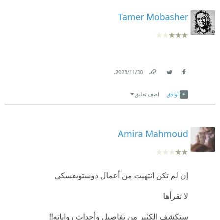
Tamer Mobasher
.
30‏/11‏/2023
Link
Twitter
Facebook
أوافق
اضف تعليق
Amira Mahmoud
إن لم تكن انتهيت من أعمال دوستويفسكي
لا تقرأها
ستكشف الكثير من تفاصيل وأحداث رواياته!!