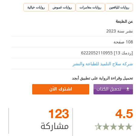
روايات لليافعين
روايات مغامرات
روايات غموض
روايات خيالية
عن الطبعة
نشر سنة 2023
108 صفحة
[ردمك 13] 6222052110955
شركة سلاح التلميذ للطباعة والنشر
تحميل وقراءة الرواية على تطبيق أبجد
تحميل الكتاب
اشترك الآن
123
4.5
مشاركة