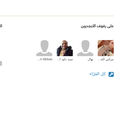
على رفوف الأبجديين
ال
نبراس الجيلاني
نهال
سيد داود المطعني
SawSan Abbas
كل القرّاء