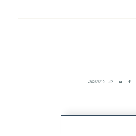
.
10‏/6‏/2026
Link
Twitter
Facebook