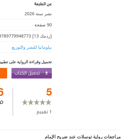
عن الطبعة
نشر سنة 2026
90 صفحة
[ردمك 13] 9789779948773
ببلومانيا للنشر والتوزيع
تحميل وقراءة الرواية على تطبيق
تحميل الكتاب
6
5
م
1
تقييم
مراجعات رواية توسلات عند ضريح الإمام