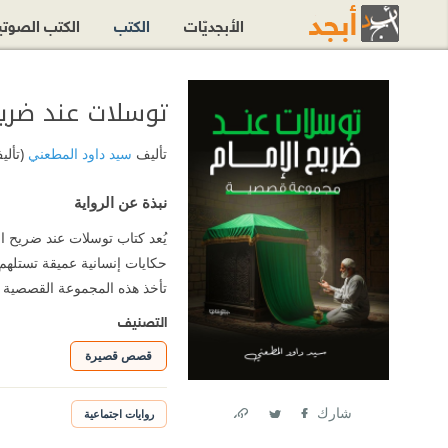
الأبجديّات
الكتب
الكتب الصوت
توسلات عند ضريح
تأليف
سيد داود المطعني
(تألي
نبذة عن الرواية
يُعد كتاب توسلات عند ضريح 
حكايات إنسانية عميقة تستلهم
تأخذ هذه المجموعة القصصية ا
التصنيف
قصص قصيرة
شارك
روايات اجتماعية
Link
Twitter
Facebook