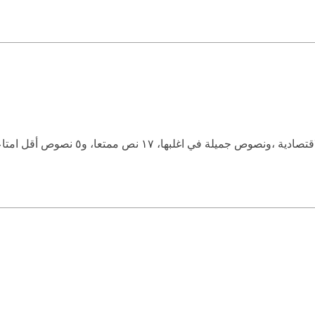
لة في اغلبها، ١٧ نص ممتعا، و٥ نصوص أقل امتاعا،