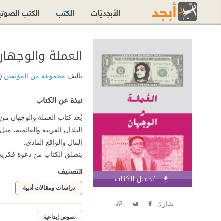
الأبجديّات
الكتب
الكتب الصوت
العملة والوجهان
تأليف
مجموعة من المؤلفين
(
نبذة عن الكتاب
يُعد كتاب العملة والوجهان من
البلدان العربية والعالمية، م
المال والواقع المادي.
ينطلق الكتاب من دعوة فكرية
التصنيف
تحميل الكتاب
اشترك الآن
دراسات ومقالات أدبية
شارك
Link
Twitter
Facebook
نصوص إبداعية