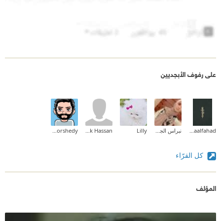
على رفوف الأبجديين
Asmaalfahad
نبراس الجيلاني
Lilly
Ronak Hassan
Ahmad el-Morshedy
كل القرّاء
المؤلف