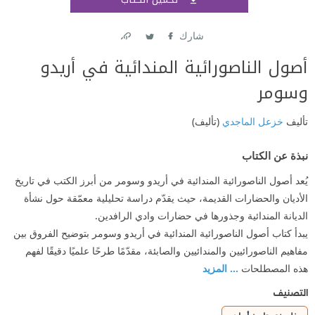
اشتر
شارك
Link
Twitter
Facebook
أصول الناصورائية المندائية في أريدو
وسومر
تأليف
خزعل الماجدي
(تأليف)
نبذة عن الكتاب
يُعد أصول الناصورائية المندائية في أريدو وسومر من أبرز الكتب في تاريخ
الأديان والحضارات القديمة، حيث يقدّم دراسة تحليلية معمّقة حول نشأة
الديانة المندائية وجذورها في حضارات وادي الرافدين.
يبدأ كتاب أصول الناصورائية المندائية في أريدو وسومر بتوضيح الفروق بين
مفاهيم الناصورائيين والمندائيين والصابئة، مقدّمًا طرحًا علميًا دقيقًا لفهم
هذه المصطلحات
... المزيد
التصنيف