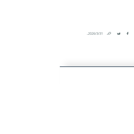
.
31‏/3‏/2026
Link
Twitter
Facebook