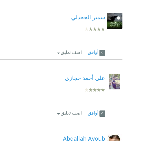
سمير الجحدلي
أوافق
اضف تعليق
علي أحمد حجازي
أوافق
اضف تعليق
Abdallah Ayoub