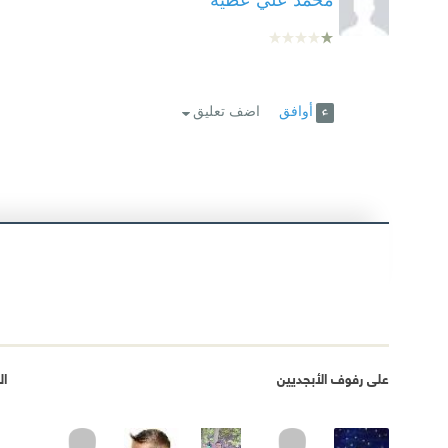
أوافق
اضف تعليق
على رفوف الأبجديين
ال