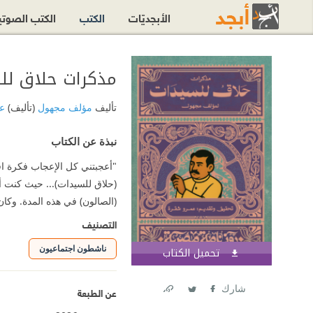
الأبجديّات
الكتب
الكتب الصوت
مذكرات حلاق لل
تأليف
مؤلف مجهول
(تأليف)
ع
نبذة عن الكتاب
"أعجبتني كل الإعجاب فكرة اق
(حلاق للسيدات)... حيث كنت 
(الصالون) في هذه المدة. وكا
التصنيف
ناشطون اجتماعيون
تحميل الكتاب
اشترك الآن
شارك
عن الطبعة
Link
Twitter
Facebook