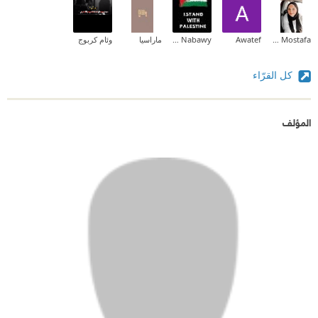
Lamis Mostafa
Awatef
Shaymaa Nabawy
ماراسيا
وئام كربوج
كل القرّاء
المؤلف