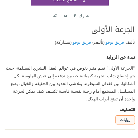
اشتر
شارك
Link
Twitter
Facebook
الجرعة الأولى
تأليف
فريق بوفو
(تأليف)
فريق بوفو
(مشاركة)
نبذة عن الرواية
"الجرعة الأولى" فيلم مثير يغوص في عوالم العقل البشري المظلمة، حيث
يتم إخضاع شاب لتجربة كيميائية خطيرة تدفعه إلى عيش الهلوسة بكل
أشكالها. بين فقدان السيطرة، وتلاشي الحدود بين الحقيقة والخيال، يضع
المسلسل المستمع أمام رحلة نفسية قاسية تكشف كيف يمكن لجرعة
واحدة أن تفتح أبواب الهلاك.
التصنيف
روايات