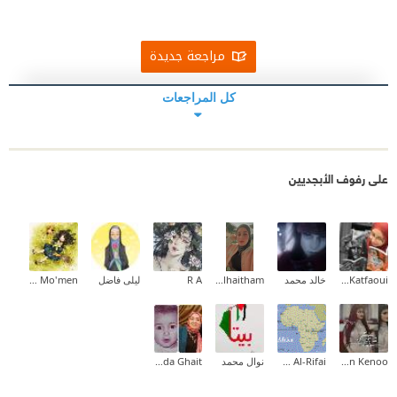
مراجعة جديدة
كل المراجعات
على رفوف الأبجديين
Sameh Katfaoui
خالد محمد
Zainab_alhaitham
R A
ليلى فاضل
Mahitab Mo'men
Kailan Kenoo
Mohamed Al-Rifai
نوال محمد
Ghada Ghait