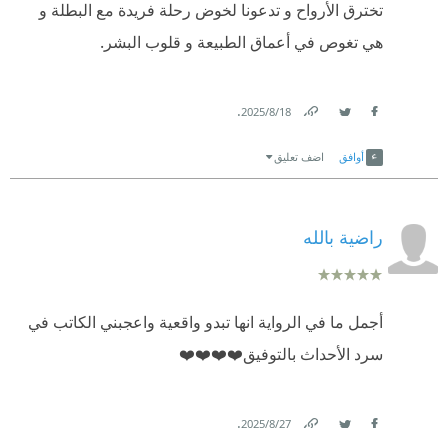
تخترق الأرواح و تدعونا لخوض رحلة فريدة مع البطلة و
هي تغوص في أعماق الطبيعة و قلوب البشر.
.
18‏/8‏/2025
Link
Twitter
Facebook
أوافق
اضف تعليق
راضية بالله
أجمل ما في الرواية انها تبدو واقعية واعجبني الكاتب في
سرد الأحداث بالتوفيق❤️❤️❤️❤️
.
27‏/8‏/2025