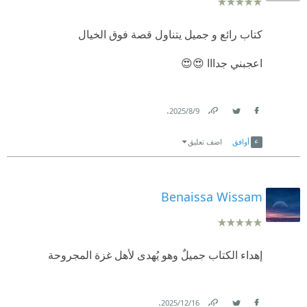
كتاب رائع و جميل يتناول قصة فوق الخيال
اعجبني جدااا 😍😍
.
9‏/8‏/2025
Link
Twitter
Facebook
أوافق
اضف تعليق
Benaissa Wissam
إهداء الكتاب جميلٌ وهو يُهدى لأهل غزة المجروحة
.
16‏/12‏/2025