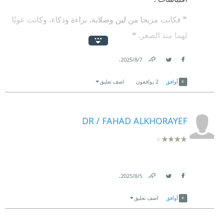
❞ فكانت مزيجا من لين وصلابة، براءة وذكاء، وكانت عونًا
لهما منذ الصغر. ❝
❞ فالدنيا يا ابنة عمي دار ابتلاء، تزلزل القلوب الهشّة
.
7‏/8‏/2025
والنفوس الخائفة المضطربة، ❝
Link
Twitter
Facebook
أوافق
2
يوافقون
اضف تعليق
‏❞ فالسارق ليس بسارق، وإنما شخصا أراد أن يحمي أعزّ
من يملك، ❝
DR / FAHAD ALKHORAYEF
.
5‏/8‏/2025
Link
Twitter
Facebook
أوافق
اضف تعليق