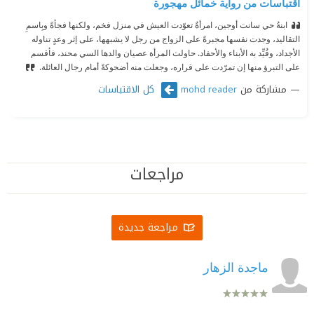
اقتباسات من رواية خمائل مهجورة
ابنةُ حي سانت أوجين، امرأةٌ تعوّدت العيش في منزل فخم، ولكنها فجأةً وبِاسمِ
التقاليد، وجدت نفسها مجبرةً على الزواج من رجل لا يشبهها، على إثر وعدٍ تناوله
الأجداد، وقُيِّد به الأبناء والأحفاد.‏
‫ ‏حاولت المرأة عصيان والدها السي محند، فأقسم
على التبرؤ منها إن تمرّدت على قراره، وجعلت منه أضحوكةً أمام رجال العائلة.‏
مشاركة من
كل الاقتباسات
mohd reader
مراجعات
مراجعة جديدة
ماجدة الزهار