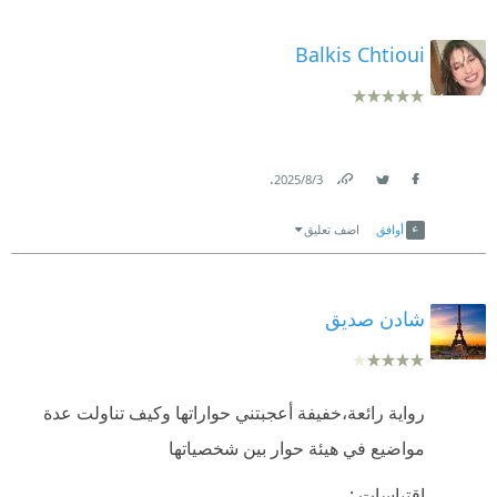
Balkis Chtioui
.
3‏/8‏/2025
Link
Twitter
Facebook
أوافق
اضف تعليق
شادن صديق
رواية رائعة،خفيفة أعجبتني حواراتها وكيف تناولت عدة
مواضيع في هيئة حوار بين شخصياتها
اقتباسات :