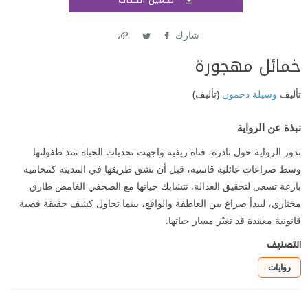
اشتر
شارك
Link
Twitter
Facebook
خمائل مهجورة
تأليف
وسيلة دحمون
(تأليف)
نبذة عن الرواية
تدور الرواية حول نادرة، فتاة ريفية واجهت تحديات الحياة منذ طفولتها
وسط صراعات عائلية قاسية، قبل أن تشق طريقها في المدينة كمحامية
بارعة تسعى لتحقيق العدالة. تتشابك حياتها مع الصحفي الغامض طارق
مختاري، ليبدأ صراع بين العاطفة والواقع، بينما تحاول كشف حقيقة قضية
قانونية معقدة قد تغيّر مسار حياتها.
التصنيف
روايات