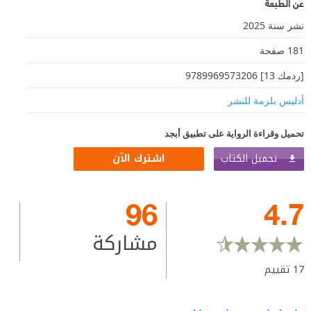
عن الطبعة
نشر سنة 2025
181 صفحة
[ردمك 13] 9789969573206
أدليس بلزمة ﻟﻠﻨﺸﺮ
تحميل وقراءة الرواية على تطبيق أبجد
تحميل الكتاب
اشترك الآن
96
4.7
مشاركة
17
تقييم