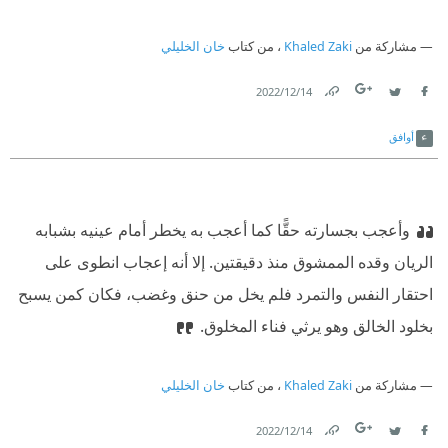
مشاركة من
Khaled Zaki
، من كتاب
خان الخليلي
14‏/12‏/2022
Link
Twitter
Facebook
أوافق
وأعجب بجسارته حقًّا كما أعجب به يخطر أمام عينيه بشبابه
الريان وقده الممشوق منذ دقيقتين. إلا أنه إعجاب انطوى على
احتقار النفس والتمرد فلم يخل من حنق وغضب، فكان كمن يسبح
بخلود الخالق وهو يرثي فناء المخلوق.
مشاركة من
Khaled Zaki
، من كتاب
خان الخليلي
14‏/12‏/2022