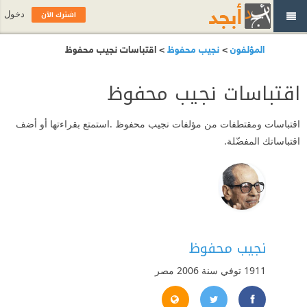
اشترك الآن
دخول
المؤلفون
>
نجيب محفوظ
> اقتباسات نجيب محفوظ
اقتباسات نجيب محفوظ
اقتباسات ومقتطفات من مؤلفات نجيب محفوظ .استمتع بقراءتها أو أضف
اقتباساتك المفضّلة.
نجيب محفوظ
1911 توفي سنة 2006
مصر
aguib-mahfouz.com/main_page.htm
https://twitter.com/#!/Najuib_Mahfouz
https://www.facebook.com/Najuib.Mahfouz