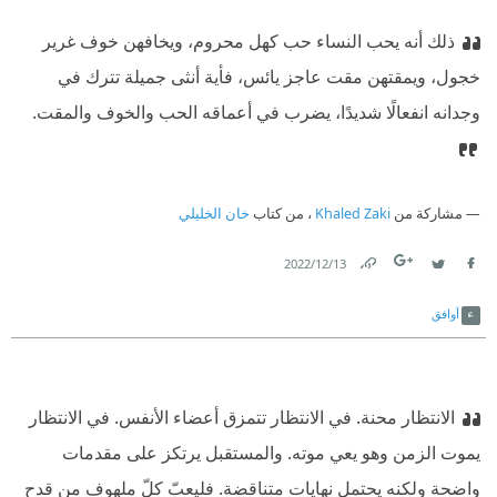
ذلك أنه يحب النساء حب كهل محروم، ويخافهن خوف غرير
خجول، ويمقتهن مقت عاجز يائس، فأية أنثى جميلة تترك في
وجدانه انفعالًا شديدًا، يضرب في أعماقه الحب والخوف والمقت.
مشاركة من
Khaled Zaki
، من كتاب
خان الخليلي
13‏/12‏/2022
Link
Twitter
Facebook
أوافق
الانتظار محنة. في الانتظار تتمزق أعضاء الأنفس. في الانتظار
يموت الزمن وهو يعي موته. والمستقبل يرتكز على مقدمات
واضحة ولكنه يحتمل نهايات متناقضة. فليعبّ كلّ ملهوف من قدح