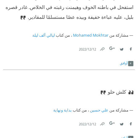
استفحل في باطنه الخوف وهيمنت رغبته في الخلاص. غادر قصره
بليل، عليه عباءة خفيفة وبيده عصًا مستسلمًا للمقادير.
مشاركة من
Mohamed Mokhtar
، من كتاب
ليالي ألف ليلة
12‏/12‏/2022
Link
Twitter
Facebook
أوافق
كلش حلو
مشاركة من
علي حسين
، من كتاب
بداية ونهاية
12‏/12‏/2022
Link
Twitter
Facebook
أوافق