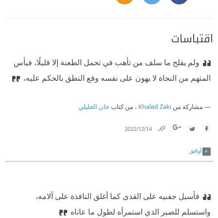
اقتباسات
ولم يفلح ما سلف من تأهب في تحمل الطعنة إلا قليلًا، فيأس
المتهم من النجاة لا يهون على نفسه وقع النطق بالحكم عليه،
مشاركة من
Khaled Zaki
، من كتاب
خان الخليلي
14‏/12‏/2022
Link
Twitter
Facebook
أوافق
فأسبل جفنيه على القذى كما أغلق النافذة على آلامه،
واستسلم للصبر الذي استمرأه لطول ما عاناه