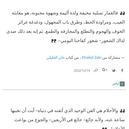
فالقمار تسلية مخيفة ولذة أليمة وشهوة مجنونة، هو معابثة
الغيب، ومراودة الحظ، وطرق باب المجهول، ودغدغة غرائز
الخوف والهجوم والتطلع والمجازفة والطمع. ثم إنه بعد ذلك صدى
لذاك الشعور– شعور كفاحنا اليومي–
مشاركة من
Khaled Zaki
، من كتاب
خان الخليلي
14‏/12‏/2022
Link
Twitter
Facebook
أوافق
والأحلام هي الفن الوحيد الذي أتقنه في دنياه– أبت أن تغيبها
ساعة عنه، ولأنه جائع– جائع في الأربعين– والجوع من بواعث
الأحلام!..