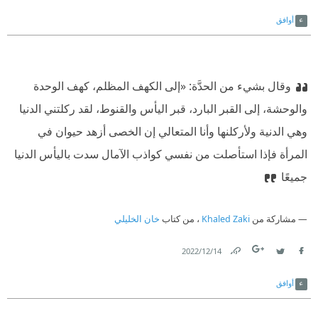
Link
Twitter
Facebook
أوافق
وقال بشيء من الحدَّة: «إلى الكهف المظلم، كهف الوحدة
والوحشة، إلى القبر البارد، قبر اليأس والقنوط، لقد ركلتني الدنيا
وهي الدنية ولأركلنها وأنا المتعالي إن الخصى أزهد حيوان في
المرأة فإذا استأصلت من نفسي كواذب الآمال سدت باليأس الدنيا
جميعًا
مشاركة من
Khaled Zaki
، من كتاب
خان الخليلي
14‏/12‏/2022
Link
Twitter
Facebook
أوافق