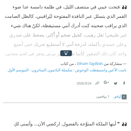
‫فتحت‏ عيني في منتصف الليل، في ظلمة دامسة عدا ضوء
القمر الذي يتسلل عبر النافذة المفتوحة ليُراقبني، كالظل الصامت
الذي يراقب ضحيته كنت أدرك أنني مستيقظة، لكنْ هناك شيء
غير طبيعي! ثقل رهيب، كجبل ضخم أو أكثر، يضغط على صدري
وعلى جسدي بأكمله، لدرجة أنني لا أستطيع تحريك حتى أصبع
واحد كان ذلك الشعور كأنما شيء غير مرئي يحفر في لحم معدتي،
يستنزف هواء رئتي، ويمنعني من التنفس حاولت التحرك، لكن
مشاركة من
Diham Ggdbds
، من كتاب
نامت الأعين واستيقظت الوحوش : سلسلة النائمون السائرون - الموسم الأول
جسدي كان أشبه بجثة هامدة، حبيسًا في سجنٍ من الألم والشلل
حاولت التنفس، لكن الهواء كان يهرب من بين شفاهي كما لو أنه
24‏/3‏/2026
Facebook
Twitter
Link
لم يكن لي.‏ ‫‏بدأت قطرات
أوافق
1
يوافقون
❞ أيتها الملكة المتوَّجة بالفضول. اركضي الآن… وأتمنى لكِ