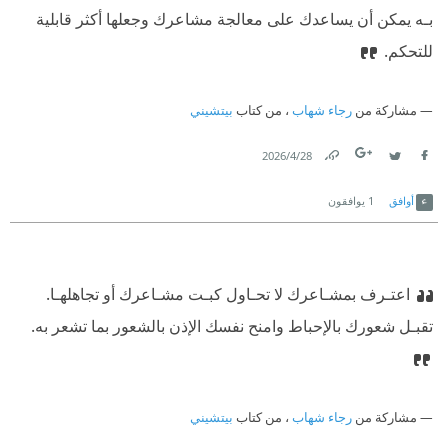
بـه يمكن أن يساعدك على معالجة مشاعرك وجعلها أكثر قابلية
للتحكم.‏
مشاركة من
رجاء شهاب
، من كتاب
بيتشيني
28‏/4‏/2026
Link
Twitter
Facebook
أوافق
1
يوافقون
اعتـرف بمشـاعرك لا تحـاول كبـت مشـاعرك أو تجاهلهـا.
تقبـل شعورك بالإحباط وامنح نفسك الإذن بالشعور بما تشعر به.‏
مشاركة من
رجاء شهاب
، من كتاب
بيتشيني