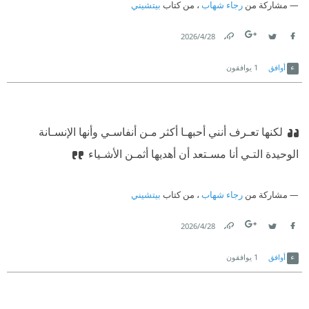
مشاركة من
رجاء شهاب
، من كتاب
بيتشيني
28‏/4‏/2026
Link
Twitter
Facebook
أوافق
1
يوافقون
لكنها تعـرف أنني أحبهـا أكثر مـن أنفاسـي وأنها الإنسـانة
الوحيدة التـي أنا مسـتعد أن أهديها أثمـن الأشـياء
مشاركة من
رجاء شهاب
، من كتاب
بيتشيني
28‏/4‏/2026
Link
Twitter
Facebook
أوافق
1
يوافقون