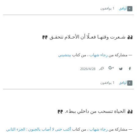
Link
Twitter
Facebook
أوافق
1
يوافقون
شـعرت وقتهـا فعـلًا أن الأحـلام تتحقـق
مشاركة من
رجاء شهاب
، من كتاب
بيتشيني
28‏/4‏/2026
Link
Twitter
Facebook
أوافق
1
يوافقون
الحياة تنسحب من داخلي ببطء.‏
مشاركة من
رجاء شهاب
، من كتاب
أكتب حتى لا أصاب بالجنون : الجزء الثاني