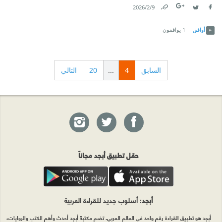
9‏/2‏/2026
Link
Twitter
Facebook
أوافق
1
يوافقون
السابق
4
...
20
التالي
حمّل تطبيق أبجد مجاناً
أبجد
: أسلوب جديد للقراءة العربية
أبجد هو تطبيق القراءة رقم واحد في العالم العربي. تضم مكتبة أبجد أحدث وأهم الكتب والروايات،