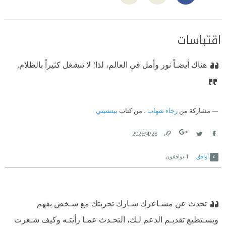
اقتباسات
هناك أيضـاً نور وأمل في العالم، لذا؛ لا تنشغل كثيراً بالظلام.‏
مشاركة من
رجاء شهاب
، من كتاب
بيتشيني
28‏/4‏/2026
Link
Twitter
Facebook
أوافق
1
يوافقون
تحدث عن مشـاعرك شـارك تجربتك مع شـخص يفهم
ويسـتطيع تقديـم الدعم لـك، التحـدث عمـا رأيتـه وكيف شـعرت