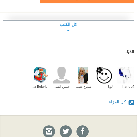
كل الكتب
القرّاء
hanoof
لونا
سماح ضيف الله المزين
حسن السهيل
Halima Belarbi
كل القرّاء