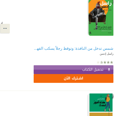
شمس تدخل من النافذة: وتوقظ رجلاً يسكب القهوة على رأسه
راسل إدسن
تحميل الكتاب
اشترك الآن