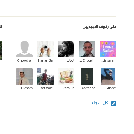
على رفوف الأبجديين
ال
lamis salem
Younes El-ouchi
الحالم
Hanan Sal
Ohood ali
Hamza Med Hicham
Youssef Wael
Rara Sh
Asmaalfahad
Abeer
كل القرّاء