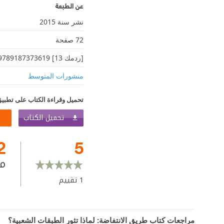
عن الطبعة
نشر سنة 2015
72 صفحة
[ردمك 13] 9789187373619
منشورات المتوسط
تحميل وقراءة الكتاب على تطبيق
تحميل الكتاب
2
5
م
1
تقييم
مراجعات كتاب طريق الانتفاضة: لماذا تثور الطبقات الشعبية؟