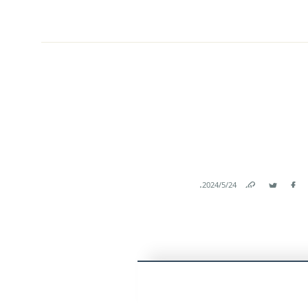
.
24‏/5‏/2024
Link
Twitter
Facebook