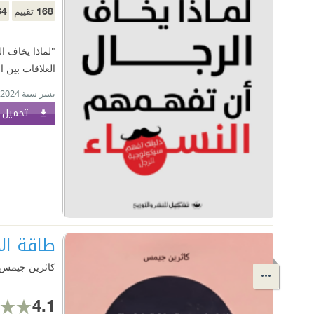
64
168
تقييم
"لماذا يخاف ال
العلاقات بين 
نشر سنة 2024
تحميل ا
طاقة ال
كاثرين جيمس
4.1