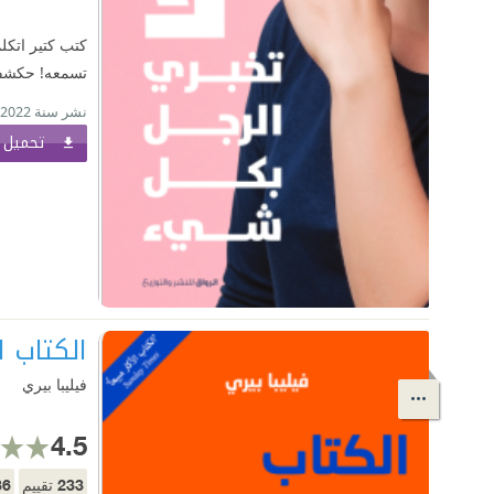
كتب كتير اتكل
تسمعه! حكشفلك
نشر سنة 2022
تحميل ا
الكتاب 
فيليبا بيري
4.5
36
233
تقييم