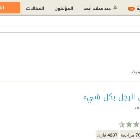
اش
ية
🎉 عيد ميلاد أبجد
المؤلفون
المقالات
جديد
يديك.
ي الرجل بكل شيء
ين
4237
7
مراجعة
قارئ