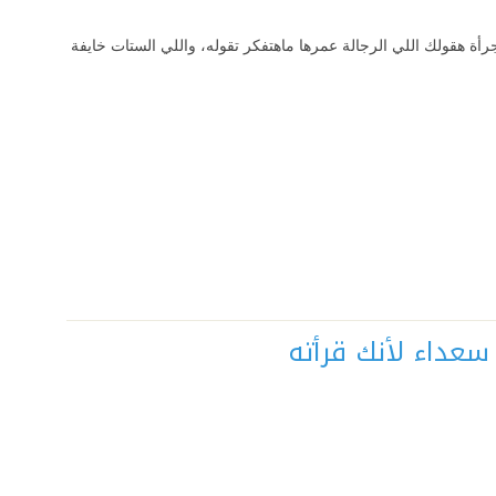
رأة هقولك اللي الرجالة عمرها ماهتفكر تقوله، واللي الستات خايفة
سعداء لأنك قرأته