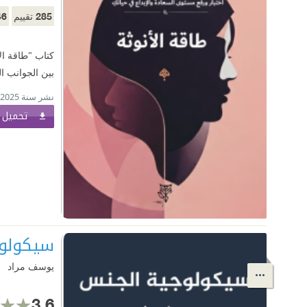
46
285
تقييم
كتاب "طاقة ال
بين الجوانب ال
نشر سنة 2025
تحميل ا
سيكولو
يوسف مراد
3.6