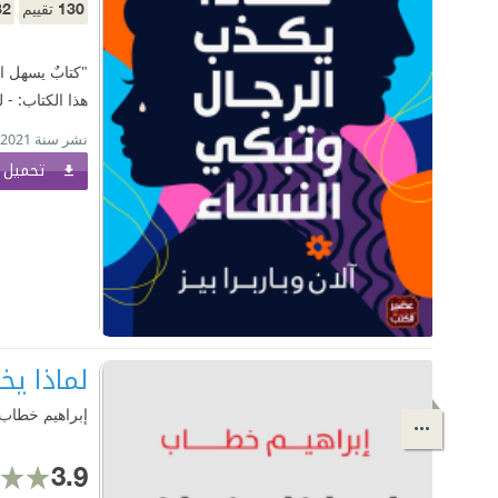
32
130
تقييم
"كتابٌ يسهل ال
هذا الكتاب: - 
نشر سنة 2021
تحميل ا
لماذا ي
إبراهيم خطاب
3.9