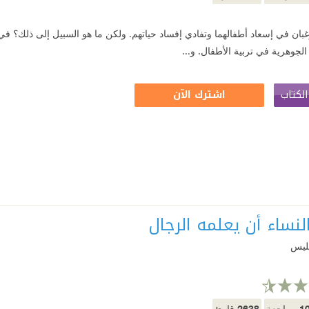
رغبان في إسعاد أطفالهما وتفادي إفساد حياتهم. ولكن ما هو السبيل إلى ذلك؟ في ه
الجوهرية في تربية الأطفال. و...
لكتاب
اشترك الآن
النساء أن يعلمه الرجال
جليس
2638
1
مراجعة
قارئ