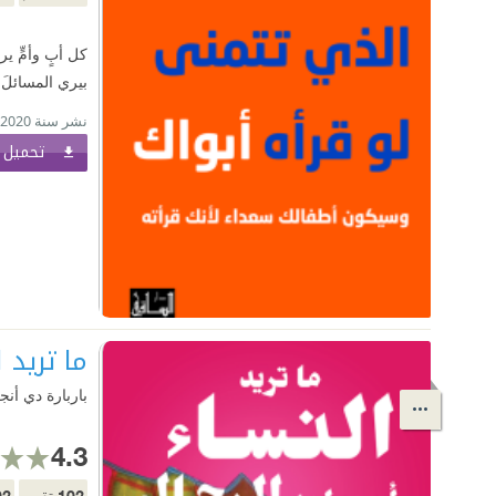
كل أبٍ وأمٍّ ي
بيري المسائلَ 
نشر سنة 2020
تحميل ا
ما تريد 
باربارة دي أن
4.3
02
102
تقييم