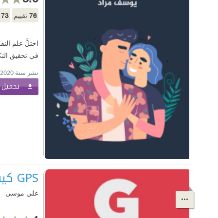
73
76
تقييم
م
احتلَّ علم الن
في تحقيق التكي
نشر سنة 2020
تحميل ا
GPS كيف تعيش سعيداً بعد الزواج
علي موسى