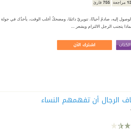
755
1
مراجعة
قارئ
وصول إليه، صادمٌ أحيانًا، تنويريّ دائمًا، ومضحكٌ أغلب الوقت، يأخذُك في جولة
لماذا يتجنب الرجل الالتزام ويشعر ...
لكتاب
اشترك الآن
خاف الرجال أن تفهمهم النساء