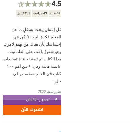
4.5
751
43
42
تقييم
مراجعة
قارئ
كل إنسان يبحث بشكلٍ ما عن
الحب، فكرة الحب تكمُن في
إحساسك بأن هناك من يهتم لأمرك
وهو شعورُ باعث على الطمأنينة.
هذا الكتاب تم تصنيفه عدة تصنيفات
عالمية هامة وهي: • من أهم ١٠٠
كتاب في العالم متخصص في
حل...
نشر سنة 2022
تحميل الكتاب
اشترك الآن