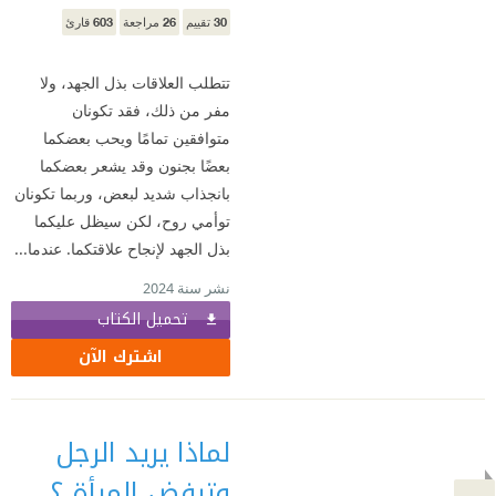
603
26
30
تقييم
مراجعة
قارئ
تتطلب العلاقات بذل الجهد، ولا
مفر من ذلك، فقد تكونان
متوافقين تمامًا ويحب بعضكما
بعضًا بجنون وقد يشعر بعضكما
بانجذاب شديد لبعض، وربما تكونان
توأمي روح، لكن سيظل عليكما
بذل الجهد لإنجاح علاقتكما. عندما...
نشر سنة 2024
تحميل الكتاب
اشترك الآن
لماذا يريد الرجل
وترفض المرأة ؟