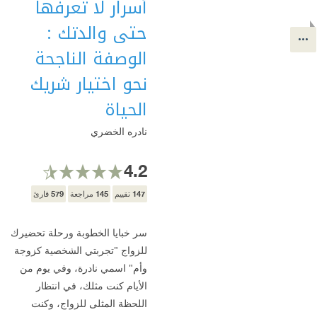
أسرار لا تعرفها
حتى والدتك :
الوصفة الناجحة
نحو اختيار شريك
الحياة
نادره الخضري
4.2
579
145
147
تقييم
مراجعة
قارئ
سر خبايا الخطوبة ورحلة تحضيرك
للزواج "تجربتي الشخصية كزوجة
وأم" اسمي نادرة، وفي يوم من
الأيام كنت مثلك، في انتظار
اللحظة المثلى للزواج، وكنت