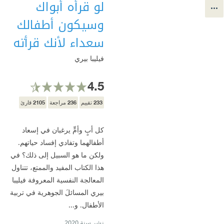
لو قرأه أبواك
وسيكون أطفالك
سعداء لأنك قرأته
فيليبا بيري
4.5
2105
236
233
تقييم
مراجعة
قارئ
كل أبٍ وأمٍّ يرغبان في إسعاد
أطفالهما وتفادي إفساد حياتهم.
ولكن ما هو السبيل إلى ذلك؟ في
هذا الكتاب المفيد والممتع، تتناول
المعالجة النفسية المعروفة فيليبا
بيري المسائلَ الجوهرية في تربية
الأطفال. و...
نشر سنة 2020