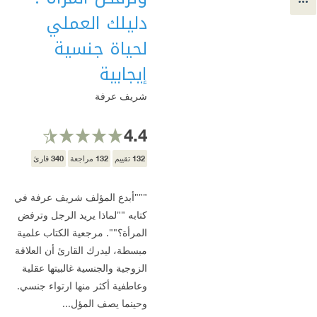
دليلك العملي
لحياة جنسية
إيجابية
شريف عرفة
4.4
340
132
132
تقييم
مراجعة
قارئ
"""أبدع المؤلف شريف عرفة في
كتابه ""لماذا يريد الرجل وترفض
المرأة؟"". مرجعية الكتاب علمية
مبسطة، ليدرك القارئ أن العلاقة
الزوجية والجنسية غالبيتها عقلية
وعاطفية أكثر منها ارتواء جنسي.
وحينما يصف المؤل...