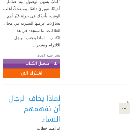
"كتابٌ يسهل الوصول إليه، صادمٌ
أحيانًا، تنويريّ دائمًا، ومضحكٌ أغلب
الوقت، يأخذُك في جولة عَبْر أهم
تساؤلات عرفتها البشرية في مجال
العلاقات. ما ستجده في هذا
الكتاب: - لماذا يتجنب الرجل
الالتزام ويشعر ...
نشر سنة 2021
تحميل الكتاب
اشترك الآن
لماذا يخاف الرجال
أن تفهمهم
النساء
إبراهيم خطاب