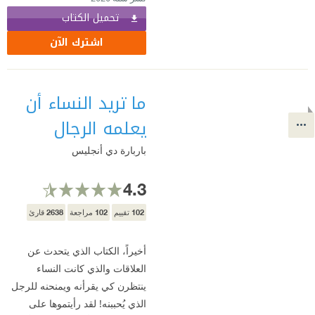
تحميل الكتاب
اشترك الآن
ما تريد النساء أن
يعلمه الرجال
باربارة دي أنجليس
4.3
2638
102
102
تقييم
مراجعة
قارئ
أخيراً، الكتاب الذي يتحدث عن
العلاقات والذي كانت النساء
ينتظرن كي يقرأنه ويمنحنه للرجل
الذي يُحببنه! لقد رأيتموها على