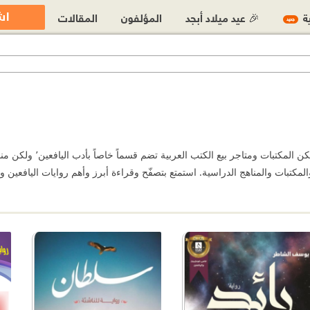
اش
ية
🎉 عيد ميلاد أبجد
المؤلفون
المقالات
جديد
يشهد العالم العربي نهضة 
لمكتبات والمناهج الدراسية. استمتع بتصفّح وقراءة أبرز وأهم روايات اليافعين و