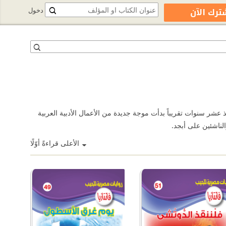
ترك الآن
دخول
في أدب اليافعين فقبل جيل واحد فقط لم تكن المكتبات ومتاجر بيع الكتب العربية تضم قسماً خاصاً بأدب اليافعين٬ ولكن منذ عشر سنوات تقريباً بدأت موجة جديدة من الأعمال الأدبية العربية
الناشئين على أبجد.
الأعلى قراءةً أوّلًا