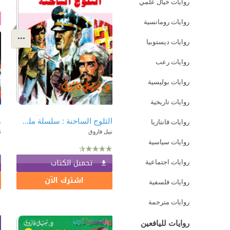
روايات خيال علمي
روايات رومانسية
روايات ديستوبيا
روايات رعب
روايات بوليسية
روايات تاريخية
الثلوج الساخنة : سلسلة ملف المستقبل - سري جدًا 39
روايات فانتازيا
نبيل فاروق
ن
روايات سياسية
تحميل الكتاب
روايات اجتماعية
اشترك الآن
روايات فلسفية
روايات مترجمة
روايات لليافعين