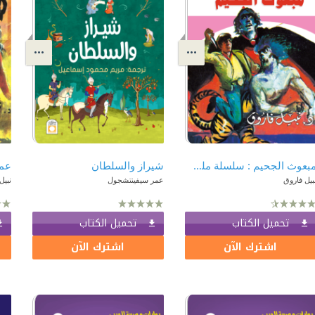
مبعوث الجحيم : سلسلة ملف المستقبل - سري جدًا 73
شيراز والسلطان
بيل فاروق
عمر سيفينتشجول
نبيل
تحميل الكتاب
تحميل الكتاب
اشترك الآن
اشترك الآن