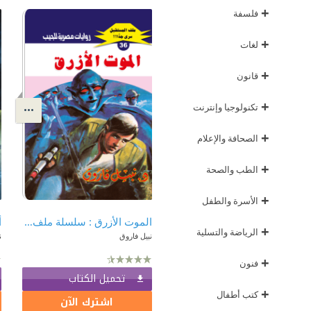
+
فلسفة
+
لغات
+
قانون
+
تكنولوجيا وإنترنت
+
الصحافة والإعلام
+
الطب والصحة
+
الأسرة والطفل
الموت الأزرق : سلسلة ملف المستقبل - سري جدًا 36
+
الرياضة والتسلية
نبيل فاروق
ن
+
فنون
تحميل الكتاب
+
كتب أطفال
اشترك الآن