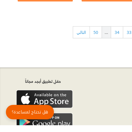
33
34
...
50
التالي
حمّل تطبيق أبجد مجاناً
هل تحتاج لمساعدة؟