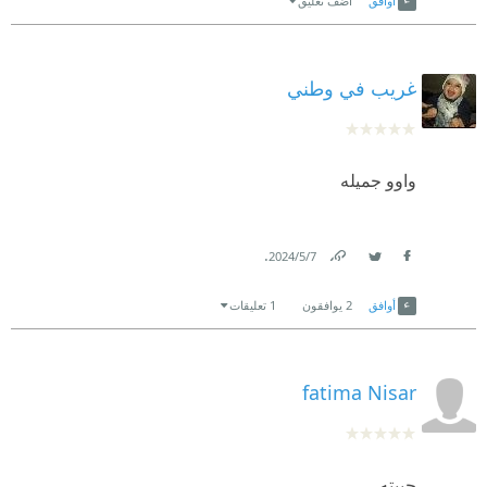
أوافق
اضف تعليق
غريب في وطني
واوو جميله
.
7‏/5‏/2024
Link
Twitter
Facebook
أوافق
2
يوافقون
1 تعليقات
fatima Nisar
حبيته