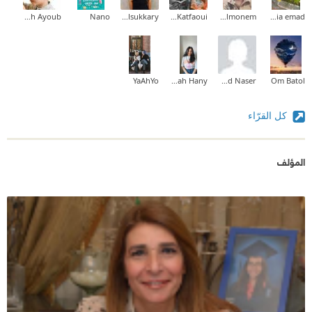
Abdallah Ayoub
Nano
Ahmed Elsukkary
Sameh Katfaoui
Waled Abd Elmonem
omnia emad
YaAhYo
Sarah Hany
Amjad Naser
Om Batol
كل القرّاء
المؤلف