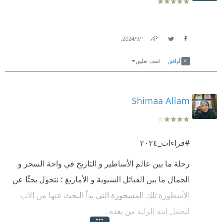
.
1‏/9‏/2024
Link
Twitter
Facebook
أوافق
اضف تعليق
Shimaa Allam
#قراءات_٢٠٢٤
رحلة ما بين عالم الأساطير و التاريخ في واحة السحر و
الجمال ما بين القبائل السيوية و الأمازيغ ؛ نتجول بحثًا عن
الأسطورة تلك المسحورة التي بدأ البحث عنها من الأب
ليحمل ابنه الراية من بعده .