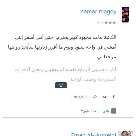
samar magdy
الكاتبة بذلت مجهود كبير يحترم.. حتي أنني أشعر إنني
أمشي في واحة سيوة ويوم ما أقرر زيارتها سأتخذ روايتها
مرجعا لي
لكن مضمون الرواية نفسه لم يعجبني بمعني الاحداث
الممتزجة بوصف الواحة
إلي جانب الحديث عن زرزورة كان قليلا وغير مفصل
.
8‏/10‏/2024
وأنصح بقراءة رواية الواحة الخفية لبول سوسمان حيث
Link
Twitter
Facebook
الشرح اوفي
أوافق
اضف تعليق
Eman Al-Husseini