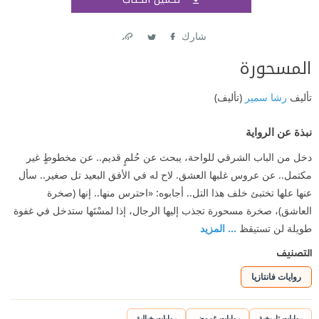
اشتر
شارك
Link
Twitter
Facebook
المسحورة
تأليف
رشا سمير
(تأليف)
نبذة عن الرواية
دخل من الباب الشرقي للواحة، يبحث عن حُلمٍ قديم.. عن مخطوطٍ غير
مكتمل.. عن عروس غلبها العشق. لاح له في الأفق البعيد تل صغير.. سأل
عنها علها تختبئ خلف هذا التل.. أجابوه: «احترس منها.. إنها (صخرة
العاشق)، صخرة مسحورة تجذب إليها الرجال، إذا لمسْتَها ستدخل في غفوة
طويلة لن تستيقظ
... المزيد
التصنيف
روايات فانتازيا
روايات تاريخية
روايات غموض
روايات خيالية