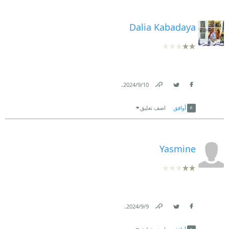
Dalia Kabadaya
.
10‏/9‏/2024
Link
Twitter
Facebook
أوافق
اضف تعليق
Yasmine
.
9‏/9‏/2024
Link
Twitter
Facebook