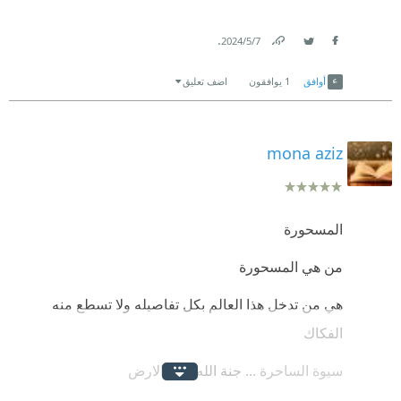
.
7‏/5‏/2024
Link
Twitter
Facebook
أوافق
1
يوافقون
اضف تعليق
mona aziz
المسحورة
من هي المسحورة
هي من تدخل هذا العالم بكل تفاصيله ولا تسطع منه
الفكاك
سيوة الساحرة ... جنة الله علي الارض