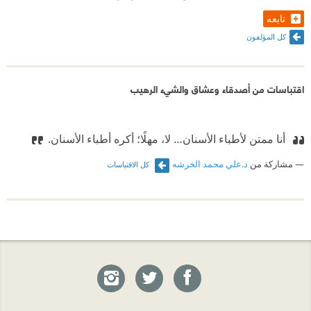
حياته أفضل.
تابعه
لماذا لم يتعلم ماثيو من صديقه بروس ويليس المحافظ
كل المؤلفون
على نفسه ؟ أو لم يتعظ ممن قبله مثل مايكل جاكسون و
غيرهم ؟ أتذكر نفسي عندما كنت أتابع مساسل أوراق
اقتباسات من أصدقاء وعشاق والشيء الرهيب
البيت للممثل كيفن سبيسي و ما تعرض من مشاكل
قضائية بسبب جريمة تحرشه فتمنيت أن يكون بريئاً هكذا
‫ أنا ممتن لأطباء الأسنان… لا، مهلًا؛ أكره أطباء الأسنان.
نحن عاطفيون مع المشاهير.
مشاركة من
د.علي محمد الخرشه
كل الاقتباسات
نعم هذا الكتاب يصلح لمحبي ماثيو فقط و كما تعاطف
محبو مايكل جاكسون معه كذلك سيري أحباء ماثيو أنه
ضحية و يتعاطفون مع حالته و ما تعرض له من ألم شديد و
حياة بائسة.
هناك من يتغاضى عن كل هذة الجرائم في حق نفسه و
المجتمع تحت بند إنها ثقافتهم الخاصة و هي فرضية خاطئة