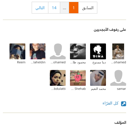
ماثيو رغم نشأته الصعبة و ما تعرض له في حياته كطفل
السابق
1
...
14
التالي
من أبويه و انفصالهما فهو شاب مدلل قد جعلته موهبته في
التمثيل فاحش الثراء فأصبح كل شئ تحت يديه بمجرد
على رفوف الأبجديين
إشارة منه يلبي كل رغباته حتى النساء تعامل معهم
كسلعة و إدمان ربما ليعوض نقص لديه أو عقدة منذ
الطفولة و لإثبات أنه قادر جنسياً و مرغوب فيه بشدة فقد
واجه مشاكل نفسية كثيرة و أهمها كان يشعر انه ليس
Aliaa Mohamed
دينا ممدوح
محمود طارق إبراهيم
amr mohamed
Alaa Salaheldin
Reem
كافياً و عندما يرغب في أحد لا يختاره فكان في علاقاته
من يتعرف عليهم يتركهم قبل أن يتركوه و عان كثيرا في
قصص حبه
samar
محمد النعيم
Tarek Shehab
Asmaa Abdulatti
شخصية ماثيو تبدو طيبة القلب و يظهر ذلك في لجوءه إلى
كل القرّاء
ربه و الصلاة و كان مؤمناً بالدعاء، ربما ذلك جعله شخص
غير انتحاري ربما واتته الفكرة لكنه لم يقبل عليها فلم
المؤلف
يرغب في الموت و كان لديه بعض مظاهر الأمل فأي