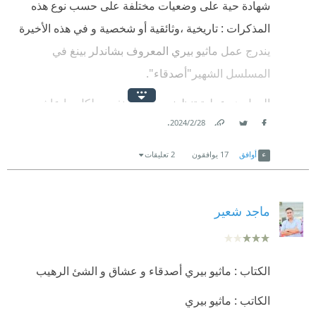
شهادة حية على وضعيات مختلفة على حسب نوع هذه
المذكرات : تاريخية ،وثائقية أو شخصية و في هذه الأخيرة
يندرج عمل ماثيو بيري المعروف بشاندلر بينغ في
المسلسل الشهير"أصدقاء".
العمل هو عملية تنظيف و تطهير نفسي لكل ما عاشه
.
28‏/2‏/2024
ماثيو أو ماتي من إدمان على المخدرات و الكحول عبر
Link
Twitter
Facebook
حياته مع استرجاع لكل لحظات بؤسه و الفراغ النفسي
أوافق
17
يوافقون
2 تعليقات
الذي يأكل أحشاءه .
العمل ممتد على فصول يبتدأ بدخوله للمستشفى بسبب
ماجد شعير
انفجار في القولون و يتخلله لحظات و فواصل تتأرجح بين
ذكرياته الماضية و لحظات الراهن.
الكتاب : ماثيو بيري أصدقاء و عشاق و الشئ الرهيب
العمل يكشف عن الألم الذي يعاني منه المدمن و الصراع
الغير متكافئ بين الانسان و المواد المخدرة .
الكاتب : ماثيو بيري