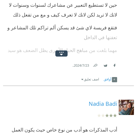
حين لا تستطيع التعبير عن مشاعرك لسنوات وسنوات لا
وما الثمن؟
لانك لا تريد لكن لانك لا تعرف كيف و مع من تفعل ذلك
الثمن موته!..
فتقع فريسة لاي شئ قد يسكن ألم تراكم تلك المشاعر و
اللهم عافنا.
تعفنها في الداخل
مهما بلغت من مباهج الحياة الأخرى يظل الضعف هو سيد
الموقف مادام ذلك الطفل الصغير بداخلك يقف مرتعبا في
.
23‏/7‏/2024
انتظار من يطمئنه ويأخذ بيديه لاستكمال الطريق
Link
Twitter
Facebook
أوافق
اضف تعليق
Nadia Badi
أدب المذكرات هو أدب من نوع خاص حيث يكون العمل