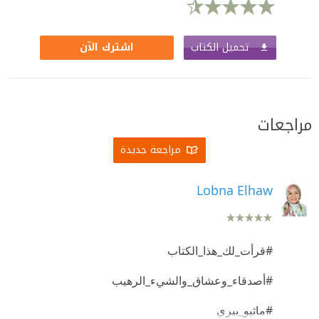
تحميل الكتاب
اشترك الآن
مراجعات
مراجعة جديدة
Lobna Elhaw
#قرأت_لك_هذا_الكتاب
#أصدقاء_وعشاق_والشيء_الرهيب
#ماثيو_بيري