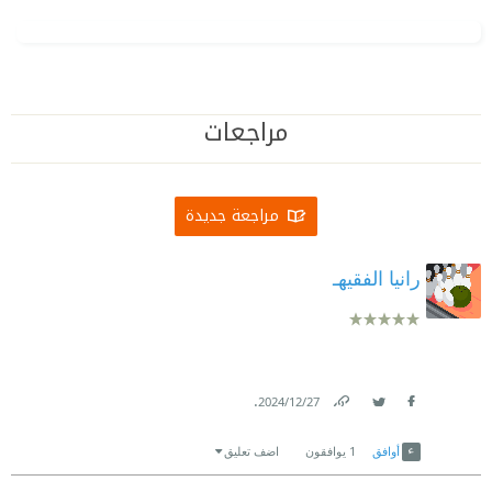
مراجعات
مراجعة جديدة
رانيا الفقيهـ
.
27‏/12‏/2024
Link
Twitter
Facebook
أوافق
1
يوافقون
اضف تعليق