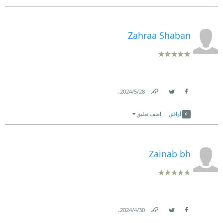
Zahraa Shaban
.
28‏/5‏/2024
Link
Twitter
Facebook
أوافق
اضف تعليق
Zainab bh
.
30‏/4‏/2024
Link
Twitter
Facebook