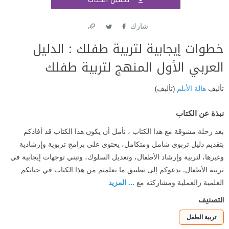
اشتر
شارك
Link
Twitter
Facebook
خطوات إيجابية لتربية طفلك : الدليل
العربي الأول المنهج لتربية طفلك
تأليف
هالة الأبلم
(تأليف)
نبذة عن الكتاب
بعد رحلة مشوقة مع هذا الكتاب ، نأمل أن يكون هذا الكتاب قد أفادكم
بتقديم دليل تربوي شامل ومتكامل، يحتوي على برامج تربوية وإرشادية
وغيرها، لتربية وإرشاد الأطفال، وتعديل السلوك، وتبني توجهات إيجابية في
تربية الأطفال. ندعوكم إلى تطبيق ما تعلمتم من هذا الكتاب في حياتكم
العلمية زالعملية ومشاركته مع
... المزيد
التصنيف
تربية الطفل