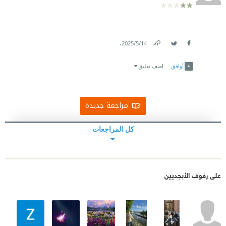
.
14‏/5‏/2025
Link
Twitter
Facebook
أوافق
اضف تعليق
مراجعة جديدة
كل المراجعات
على رفوف الأبجديين