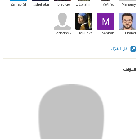
Zainab Gh
Salah U Alshehabii
bleu ciel
Zainab Ebrahim
YaAhYo
Mariamy
Khandariadh95
RadiouChka
Mary Sabbah
Eltabei
كل القرّاء
المؤلف