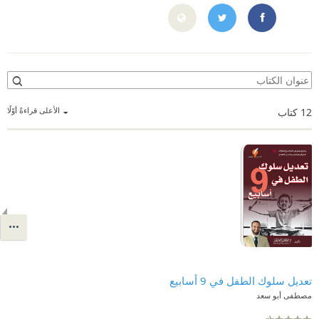
/www.facebook.com/profile.php?id=100044617477214
https://x.com/drmostafa64
الأعلى قراءةً أوّلًا
12
كتاب
تعديل سلوك الطفل في 9 أسابيع
مصطفى أبو سعد