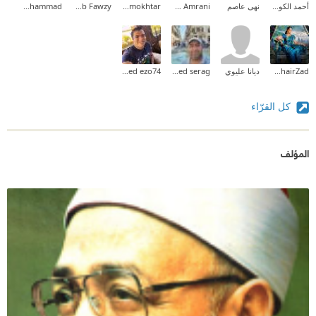
أحمد الكودي
نهى عاصم
Rachid Amrani
mohamed samir mokhtar
Rehab Fawzy
Abdelmoaty Muhammad
Rahel KhairZad
ديانا عليوي
mohamed serag
ahmed ezo74
كل القرّاء
المؤلف